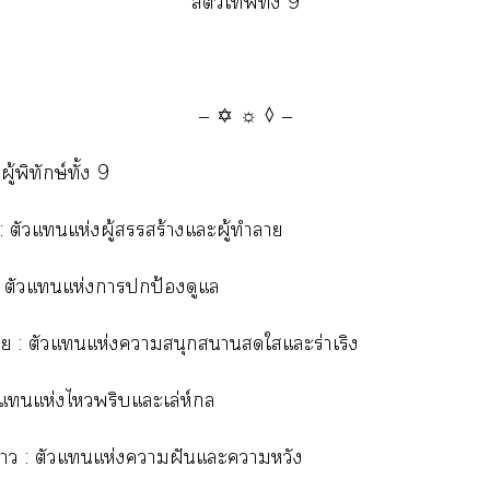
สัตว์เทั้ง 9
— ✡ ☼ ◊ —
ผู้พิทักษ์ทั้ง 9
: ตัวแแห่งผู้สร้างแะผู้ทำา
 : ตัวแแห่งาปกป้องดูแล
าย : ตัวแแห่งาสนุกสนานใแะร่าเริง
ัวแแห่งไหวพริบแะเล่ห์
า : ตัวแแห่งาฝันแะาหวัง