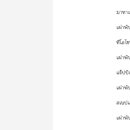
าาเ
เผ่าพั
ทีโไ
เผ่าพัน
แร็ปบ
เผ่าพั
สเนปเ
เผ่าพัน