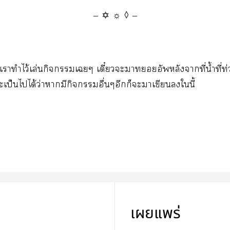
— ✡ ☼ ◊ —
นี้เาทำไว้เล่นกิจเๆ เดี๋ยวะายอัพหลังาที่น้ำที่ท
เป็นไได้ว่าามีกิจอื่นๆอีกก็ะาเขียนในี้
เผยแพร่