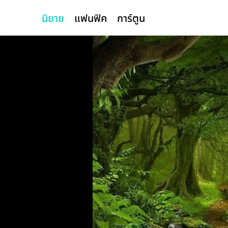
นิยาย
แฟนฟิค
การ์ตูน