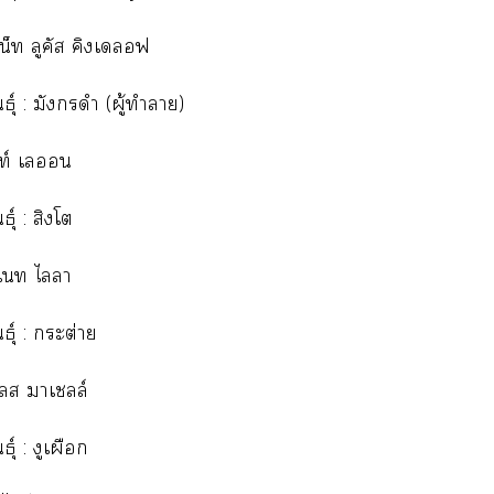
น็ท ลูคัส คิงเลอฟ
นธุ์ : มังกรดำ (ผู้ทำา)
ท์ เอน
ธุ์ : สิงโต
ิเ ไา
นธุ์ : กระต่าย
ลส าเล์
ธุ์ : งูเผือก