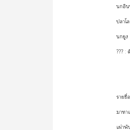
อิน
าโ
นกยูง
??? : 
รายชื่
าาเ
เผ่าพั