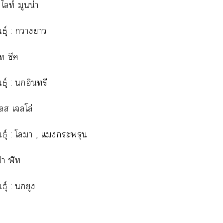
ไลท์ มูนน่า
นธุ์ : าา
ท ซีค
นธุ์ : อินทรี
ลส เลโล่
นธุ์ : โา , แะพรุน
่า พีท
ธุ์ : นกยูง