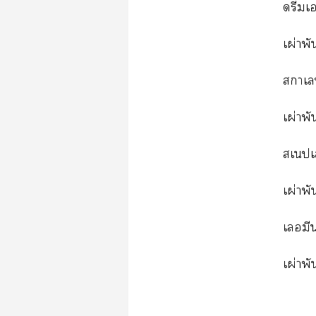
ดรีมเ
เผ่าพั
าเล
เผ่าพั
สเนปเ
เผ่าพั
เมีน
เผ่าพัน