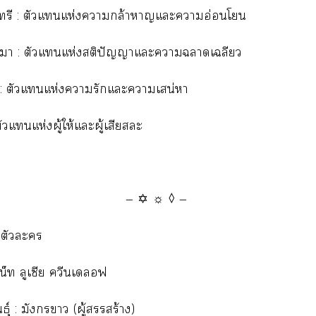
ทรี : ตัวแแห่งากล้าาแะาอ่อนโ
า : ตัวแแห่งสติปัญญาแะาาเฉลียว
 : ตัวแแห่งารักแะาเสน่หา
ตัวแแห่งผู้ให้แะผู้เสียะ
— ✡ ☼ ◊ —
อตัวะ
น็ท ลูเซีย ควีนเลอฟ
นธุ์ : มังกรา (ผู้สร้าง)