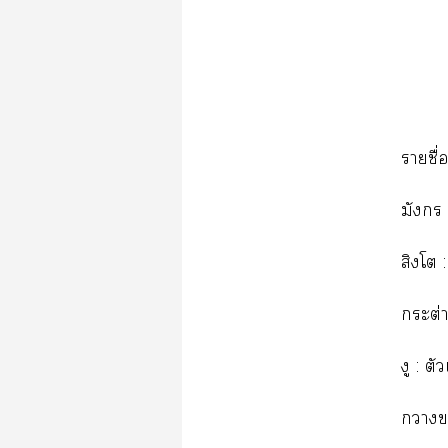
รายชื่อ
มังกร 
สิงโต
กระต่
งู : ต
า