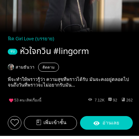
ฟิค Girl Love (บรรยาย)
หัวใจกวิน #lingorm
จบ
สามธันวา
ติดตาม
พี่จะทำให้พราวรู้ว่า ความสุขที่พราวได้รับ มันจะคงอยู่ตลอดไป
จนถึงวันที่พราวจะไม่อยากรับมัน...
53
คน เลิฟเรื่องนี้
7.12K
92
262
เพิ่มเข้าชั้น
อ่านเลย