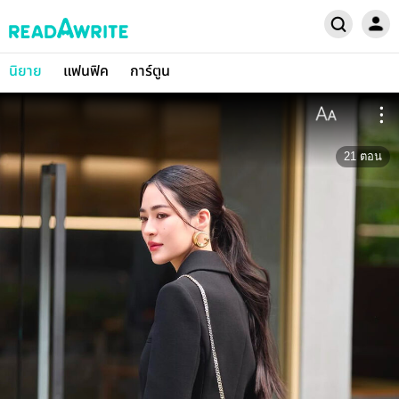
นิยาย
แฟนฟิค
การ์ตูน
21
ตอน