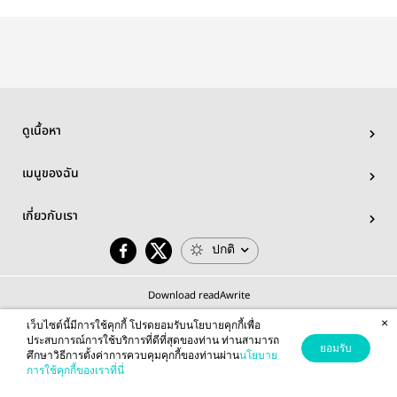
ดูเนื้อหา
เมนูของฉัน
เกี่ยวกับเรา
ปกติ
Download readAwrite
×
เว็บไซต์นี้มีการใช้คุกกี้ โปรดยอมรับนโยบายคุกกี้เพื่อ
ประสบการณ์การใช้บริการที่ดีที่สุดของท่าน ท่านสามารถ
ยอมรับ
ศึกษาวิธีการตั้งค่าการควบคุมคุกกี้ของท่านผ่าน
นโยบาย
© 2026 readAwrite.com by MEB Corporation Public Company Limited
การใช้คุกกี้ของเราที่นี่
This site is protected by reCAPTCHA and the Google
Privacy Policy
and
Terms of Service
apply.