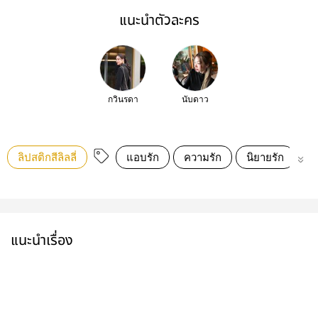
แนะนำตัวละคร
กวินรดา
นับดาว
ลิปสติกสีลิลลี่
แอบรัก
ความรัก
นิยายรัก
น่
แนะนำเรื่อง