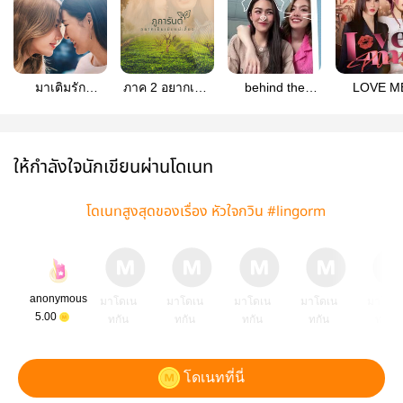
มาเติมรัก
ภาค 2 อยากเป็น
behind the
LOVE M
#lingorm
เมียแม่เลี้ยง
scenes #รักนี้
PLEASE
การันต์ #lingorm
ไม่มีปิดกล้อง |
#LMPLO (ห
หลิงออม
อม)
ให้กำลังใจนักเขียนผ่านโดเนท
โดเนทสูงสุดของเรื่อง หัวใจกวิน #lingorm
anonymous
มาโดเน
มาโดเน
มาโดเน
มาโดเน
มาโดเ
5.00
ทกัน
ทกัน
ทกัน
ทกัน
ทกัน
โดเนทที่นี่