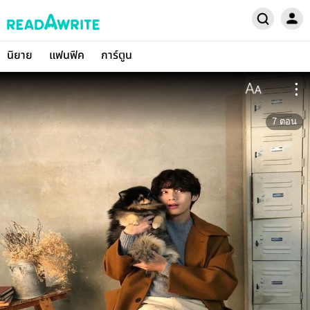
นิยาย
แฟนฟิค
การ์ตูน
7
ตอน