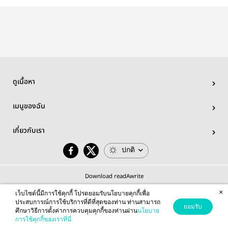
รัก) —
[BTS]
[BTS]
geminifourth
ดูเนื้อหา
เมนูของฉัน
เกี่ยวกับเรา
ปกติ
Download readAwrite
×
เว็บไซต์นี้มีการใช้คุกกี้ โปรดยอมรับนโยบายคุกกี้เพื่อ
ประสบการณ์การใช้บริการที่ดีที่สุดของท่าน ท่านสามารถ
ยอมรับ
ศึกษาวิธีการตั้งค่าการควบคุมคุกกี้ของท่านผ่าน
นโยบาย
© 2026 readAwrite.com by MEB Corporation Public Company Limited
การใช้คุกกี้ของเราที่นี่
This site is protected by reCAPTCHA and the Google
Privacy Policy
and
Terms of Service
apply.