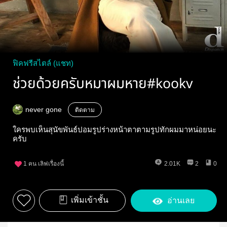
ฟิคฟรีสไตล์ (แชท)
ช่วยด้วยครับหมาผมหาย#kookv
never gone
ติดตาม
ใครพบเห็นสุนัขพันธ์ปอมรูปร่างหน้าตาตามรูปทักผมมาหน่อยนะ
ครับ
1
คน เลิฟเรื่องนี้
2.01K
2
0
เพิ่มเข้าชั้น
อ่านเลย