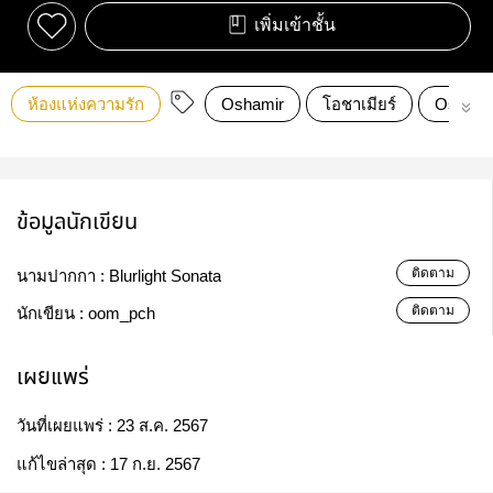
เพิ่มเข้าชั้น
ห้องแห่งความรัก
Oshamir
โอชาเมียร์
OshaAn
ข้อมูลนักเขียน
ติดตาม
นามปากกา :
Blurlight Sonata
ติดตาม
นักเขียน :
oom_pch
เผยแพร่
วันที่เผยแพร่ :
23 ส.ค. 2567
แก้ไขล่าสุด :
17 ก.ย. 2567