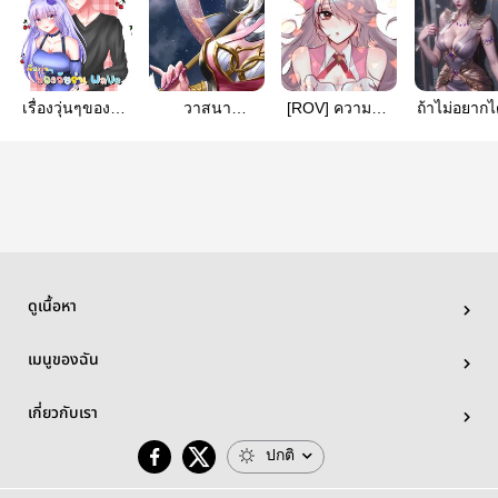
เรื่องวุ่นๆของวัย
วาสนา
[ROV] ความน่า
ถ้าไม่อยากไ
รุ่น WaVe
|Paine×liliana
รักของเจ้าแวม
เป็นลูกสะไ
(ปิดเนื้อหา
ตัวน้อย
อย่าปล้อยล
ชั่วคราว)
[Sinestrea]
ไว้กับฉั
ดูเนื้อหา
เมนูของฉัน
เกี่ยวกับเรา
ปกติ