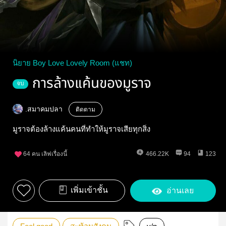
นิยาย Boy Love Lovely Room (แชท)
การล้างแค้นของมูราจ
จบ
.สมาคมปลา
ติดตาม
มูราจต้องล้างแค้นคนที่ทำให้มูราจเสียทุกสิ่ง
64
คน เลิฟเรื่องนี้
466.22K
94
123
เพิ่มเข้าชั้น
อ่านเลย