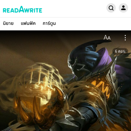
นิยาย
แฟนฟิค
การ์ตูน
6
ตอน