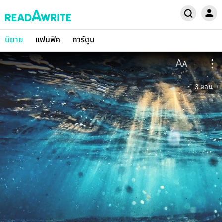
นิยาย
แฟนฟิค
การ์ตูน
3
ตอน