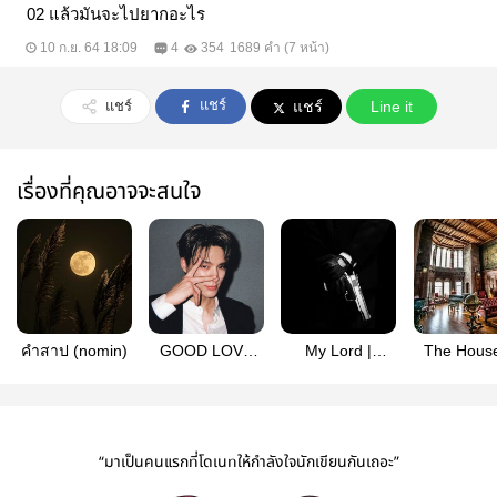
02 แล้วมันจะไปยากอะไร
10 ก.ย. 64 18:09
4
354
1689 คำ (7 หน้า)
แชร์
แชร์
แชร์
Line it
เรื่องที่คุณอาจจะสนใจ
คำสาป (nomin)
GOOD LOVE
My Lord |
The House
(nomin)
NOMIN
Devil | N
“มาเป็นคนแรกที่โดเนทให้กำลังใจนักเขียนกันเถอะ”