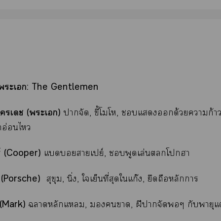
่งะเ: The Gentlemen
อัครเ (ะเ)
าจัด, ขี้โโ, แด้วยาก้าว
ึกอ่อนไ
ร์ (Cooper)
แดยาเปย์, พูดเล่นโา
 (Porsche)
สุขุม, นิ่ง, ใเย็นที่สุดใแก๊ง, ยึดถือหลักา
 (Mark)
าหลักแม, า, ฝีาจัดๆ กับพายุแต่ม