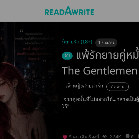
นิยายรัก (18+)
17
ตอน
แพ้รักยายคู่หมั
จบ
The Gentlemen
เจ้าหญิงสายดาร์ก
ติดตาม
"จากคู่หมั้นที่ไม่อยากได้...กลายเป็นผ
ไว้"
5
คน เลิฟเรื่องนี้
2.34K
6