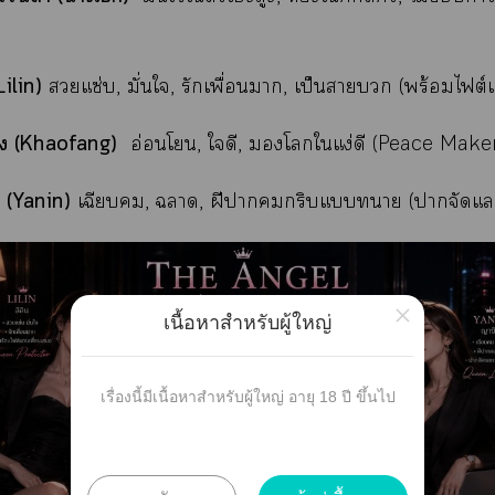
(Lilin)
แซ่บ, มั่นใจ, รักเพื่อนา, เป็นา (พร้อมไต
า (Khaofang)
อ่อนโ, ใดี, มองโลกในแง่ดี (Peace Make
 (Yanin)
เฉียบ, า, ฝีาคมกริบแา (าจัดแ
×
เนื้อหาสำหรับผู้ใหญ่
เรื่องนี้มีเนื้อหาสำหรับผู้ใหญ่ อายุ 18 ปี ขึ้นไป