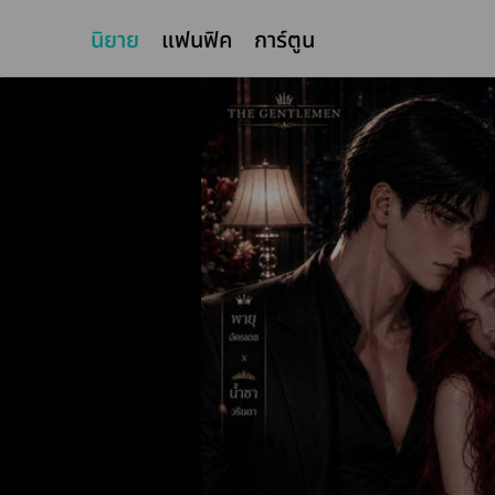
นิยาย
แฟนฟิค
การ์ตูน