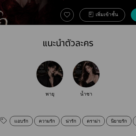
เพิ่มเข้าชั้น
แนะนำตัวละคร
พายุ
น้ำชา
แอบรัก
ความรัก
น่ารัก
ดราม่า
นิยายรัก