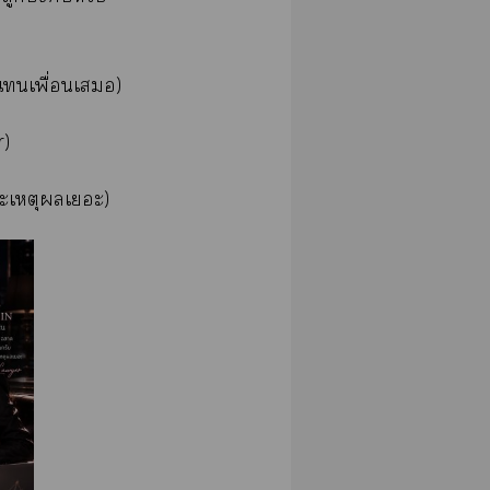
์แเพื่อนเ)
r)
ะเหตุเะ)