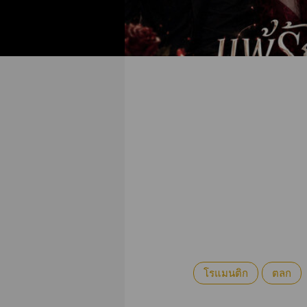
โรแมนติก
ตลก