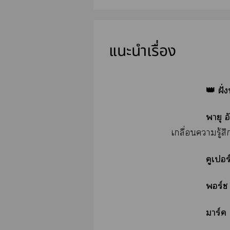
แนะนำเรื่อง
👑 ฝั
พายุ 
เกลื่อนารู้ส
คูเ
ร์ช
มาร์ค