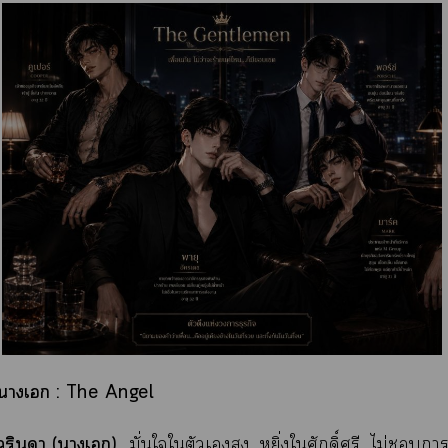
่งาเ : The Angel
 วรินา (าเ)
มั่นใจใตัวเสูง, หยิ่งใศักดิ์ศรี, ไม่า