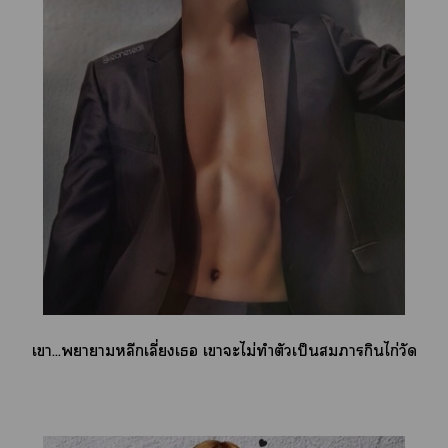
เา...าาหลีกเลี่ยงเ เาะไม่ทำตัวเป็นากินไก่วัด