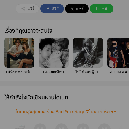
แชร์
แชร์
แชร์
Line it
เรื่องที่คุณอาจจะสนใจ
เล่ห์รัก☠️มาเฟีย
BFF❤️เพื่อน
ไม่ได้อ่อย😝แต่
ROOMMAT
ร้าย!!!++
สนิท!!!++
อร่อยนะบอก
++
เลย!!!++
ให้กำลังใจนักเขียนผ่านโดเนท
โดเนทสูงสุดของเรื่อง Bad Secretary 👿 เลขายั่วรัก ++