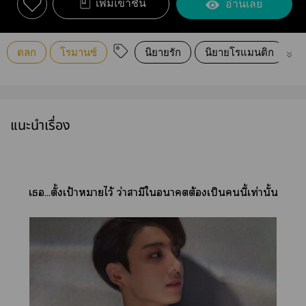
เพิ่มเข้าชั้น
อ่านเลย
ตลก
โรมานซ์
นิยายรัก
นิยายโรแมนติก
น่
แนะนำเรื่อง
เ...ตั้งเป้าหมายไว้ ว่าสามีใาต้องเป็นนี้เท่านั้น