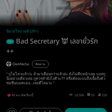
นิยายโรมานซ์ (20+)
Bad Secretary 👿 เลขายั่วรัก
จบ
++
DarkNicha
ติดตาม
“ กูไม่ไหวแล้วว่ะ ยั่วมาเดือนกว่าแล้วอ่ะ ยังไม่คืบหน้าเลย บอสกู
นิ่งอย่างเดียวเลย กูควรทำยังไงดีวะ?? หรือต้องแบบถึงเนื้อถึงตัว
ข่มขืนบอสแม่ง...เลยดีไหมวะ “
48
คน เลิฟเรื่องนี้
18.56K
50
258