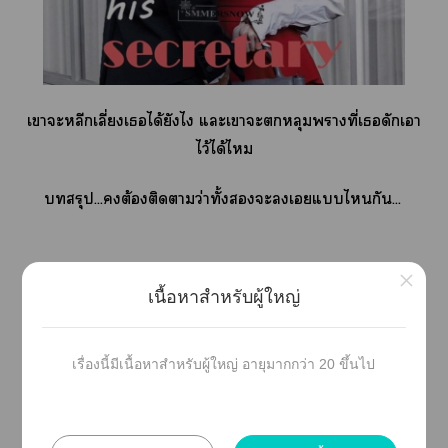
เาะหลีกเลี่ยงเได้ยังไ แะเาะหลุมพรางที่เดักเา
ไว้ได้ไ
สรุป...ต้องติดาว่าทั้งะเแไกัน...
×
🌸🌸🌸🌸🌸🌸🌸🌸🌸🌸🌸🌸
เนื้อหาสำหรับผู้ใหญ่
นิยายเรื่องนี้มีคำา nc+++
เรื่องนี้มีเนื้อหาสำหรับผู้ใหญ่ อายุมากกว่า 20 ขึ้นไป
￼ไม่มีเาทำร้ายศิลปิน รูปาทุกรูปนำเาาใช้ะ
เพื่อให้รีดแะไท์ได้ฟินแะจินตนาการกันแค่นั้นเ เป็นกำลัง