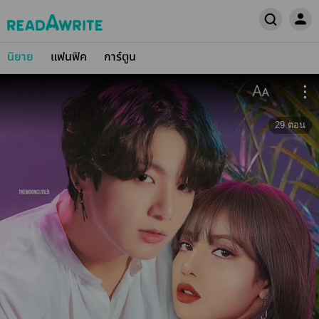
นิยาย
แฟนฟิค
การ์ตูน
29
ตอน