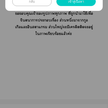
ใ ติ-กันด้วยะะ คุณที่เข้าาอ่านะะ
กลับ
เข้าสู่เนื้อหา
คุณเจ้ารูปาทุกา ที่ถูกนำาใช้เพื่อ
จินตนาการะเรื่อง ส่วนหนึ่งาากูล
เกิลแะอินาแ ส่วนใหญ่ะมีเครดิตติดะอยู่
ใาเรียบร้อยแล้วค่ะ