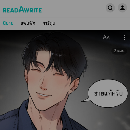
นิยาย
แฟนฟิค
การ์ตูน
2
ตอน