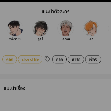
แนะนำตัวละคร
หลี่เซวียน
ฉู่อวี้
เลออน
เฮลี
ตลก
slice of life
ตลก
น่ารัก
เซ็กซี่
แนะนำเรื่อง