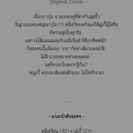
-
Original Comic
-
เรื่องาวุ่น ๆ คู่ที่ต่างกันสุดขั้ว
ใาะแหนุ่มอาวุโส (?) หลี่เวียนหวังแค่ให้ฉู่อวี้ผู้ใซื่อ
มีาสุขใทุกวัน
แต่าได้เเอนกับเลีเริ่มทำให้เาคิดหนัก
ก็นั้นจ้องะ 'า' กันท่าเดียวเน่ะสิ!
ไม่สิ น่าะาท่าเแะ...
แต่ใะไารู้กัน!?
หนูอวี้ เาต้องต่อต้านะ ไม่ใช่เข้าร่วม!
-----
- แะนำตัวะ -
หลี่เวียน (32) x ฉู่อวี้ (23)