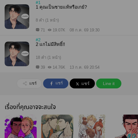
#1
1 คุณเป็นชายแท้หรือเกย์?
8 คำ (1 หน้า)
71
19.07K
08 ก.ค. 69 19:30
#2
2 แกไม่มีสิทธิ์!!
18 คำ (1 หน้า)
39
14.76K
13 ก.ค. 69 20:54
แชร์
แชร์
แชร์
Line it
เรื่องที่คุณอาจจะสนใจ