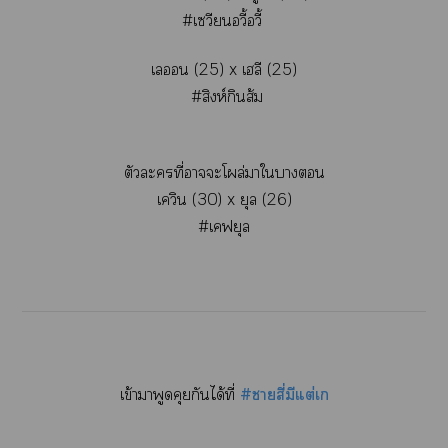
#เวียวี้อวี้
เอน (25) x เลี (25)
#สิงห์กินส้ม
ตัวะที่าะโผล่าใา
เควิน (30) x ยุล (26)
#เคฟยุล
เข้าาพูดคุยกันได้ที่
#าสี่มีแต่เ