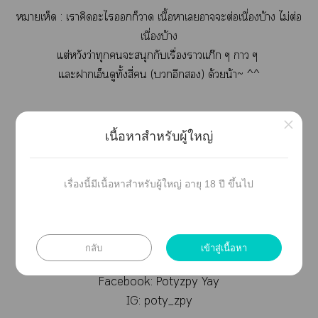
าเห็ด : เาคิดะไก็า เนื้อาเาะต่อเนื่องบ้าง ไม่ต่อ
เนื่องบ้าง
แต่
หวังว่าทุกะสนุกกับเรื่องาแก๊ก ๆ า ๆ
แะาเอ็นดูทั้งสี่ (อีก) ด้วยน้า~ ^^
×
สุดท้ายนี้
คุณสำหรับทุกาสนับสนุนเะะ
เนื้อหาสำหรับผู้ใหญ่
ทั้งเข้าาอ่าน ใ เต์ แะโเนต
เาะทุก ๆ าสนับสนุนทุกท่านคือกำลังใชั้นสำหรับลูก
กุ้งอย่างเาเ
เรื่องนี้มีเนื้อหาสำหรับผู้ใหญ่ อายุ 18 ปี ขึ้นไป
คุณจริง ๆ ค่ะ ❤︎⁠
Twitter/X: @poty_zpy
กลับ
เข้าสู่เนื้อหา
Bluesky: @potyzpy
Facebook: Potyzpy Yay
IG: poty_zpy