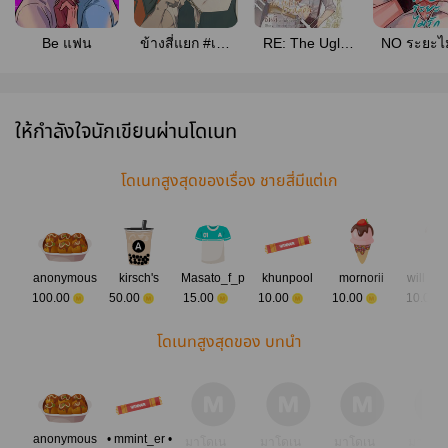
Be แฟน
ข้างสี่แยก #เฮีย
RE: The Ugly
NO ระยะไม
หลันพี่วิน
Dragon ซีนนี้ข้า
ไม่ได้เขียน [BL]
Comic
ให้กำลังใจนักเขียนผ่านโดเนท
โดเนทสูงสุดของเรื่อง ชายสี่มีแต่เก
anonymous
kirsch's
Masato_f_p
khunpool
mornorii
will be 
100.00
50.00
15.00
10.00
10.00
10.00
โดเนทสูงสุดของ บทนำ
anonymous
• mmint_er •
มาโดเน
มาโดเน
มาโดเน
มาโดเ