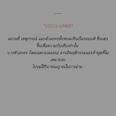
-----
*DISCLAIMER*
สถานที่ เหตุการณ์ แะตัวะทั้งเป็นเรื่องสมมติ ซึ่งแต่ง
ขึ้นเพื่อาบันเทิงเท่านั้น
าตัวะ (โเาะเอน) ามีพฤติกรรมแะคำพูดที่ไม่
เาะ
โใช้วิจารณญาณใาอ่าน