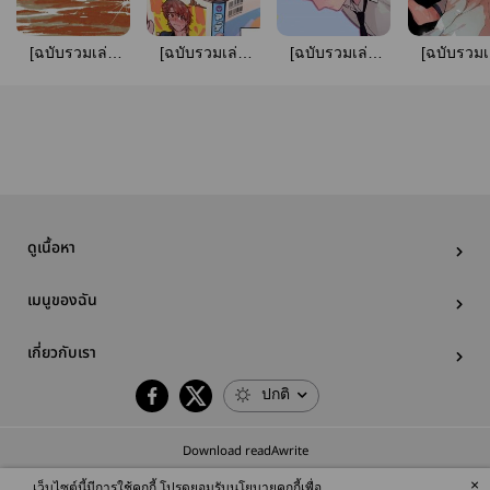
[ฉบับรวมเล่ม
[ฉบับรวมเล่ม
[ฉบับรวมเล่ม
[ฉบับรวมเ
และ e-book]
และ e-book]
และ e-book]เมื่อ
และ e-book] 
Stillwater, Life in
เส้นทางความรัก
หนุ่มโสดอายุ
ชายหนุ่มอายุ
an Alpha Men's
ของผมช่วยเล่ม
สามสิบสี่ปีดันคิด
ห้าอย่างผม
Prison
เดียวจบแฮปปี้
ว่าลูกน้องก็น่ารัก
กลับไปเป็
แบบการ์ตูน BL ที
ดีจนกลายเป็น
เรียนม.ปลา
ได้ไหมครับ
เรื่องใหญ่
ในเกมจีบห
ของน้องส
ดูเนื้อหา
เมนูของฉัน
เกี่ยวกับเรา
ปกติ
Download readAwrite
×
เว็บไซต์นี้มีการใช้คุกกี้ โปรดยอมรับนโยบายคุกกี้เพื่อ