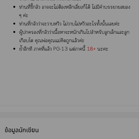
ท่านที่ขี้กลัว าะไม่ต้องหลีกเลี่ยงก็ได้ ไม่มีคำา
ๆ ค่ะ
ท่านที่กลัวว่าะาหวิว ไม่าไม่หวิวะไทั้งนั้นเค่ะ
ผู้ที่กลัวว่าเนื้อาะหนักเกินไสำหรับลูกเล็กแะลูก
เกือบโ คุณพ่อคุณแม่คิดถูกแล้วค่ะ
ย้ำอีกที าที่แล้ว PG-13 แต่านี้
18+
ะะ
ข้อมูลนักเขียน