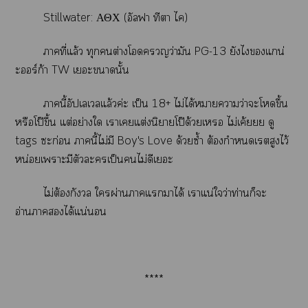
Stillwater: ΑΘΧ (อัลฟา ทีา ไ)
าที่แล้ว ทุกต่างโว่ามัน PG-13 ยังไแกน่
ะร์ก้า TW เะานั้น
านี้อัปเลเวลแล้วค่ะ เป็น 18+ ไม่ได้หมายความว่าะโขึ้น
หรือโป๊ขึ้น แต่อย่างใ เาเแต่งนิยายโป๊ด้วยเ ไม่เค้ยยย ดู
tags ะก่อน านี้ไม่มี Boy's Love ด้วยซ้ำ ต้องกำหนดเรตสูงไว้
หน่อยเาะมีตัวะเป็นไม่ดีเะ
ไม่ต้องกังวล ใผ่านาแาได้ เาแน่ใว่าท่านก็ะ
อ่านาได้แน่นอน
****