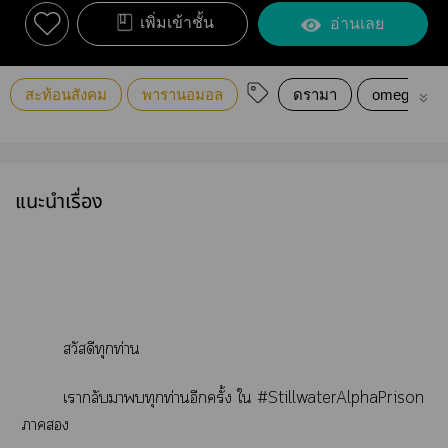
เพิ่มเข้าชั้น
อ่านเลย
สะท้อนสังคม
พารานอมอล
ดรามา
omegavers
แนะนำเรื่อง
สวัสดีทุกท่าน
เากลับาทุกท่านอีกครั้ง ใ #StillwaterAlphaPrison
า