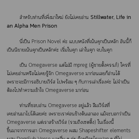
สำหรับท่านที่เพิ่งาใหม่ ยังไม่เอ่าน
Stillwater, Life in
an Alpha Men Prison
นี่เป็น Prison Novel ค่ะ แหนังที่เน้นคุกเป็นหลัก อันนี้ก็
เป็นนิยายเน้นคุกเป็นหลักค่ะ เริ่มในคุก เล่าในคุก ในคุก
เป็น Omegaverse แต่ไม่มี mpreg (ผู้าตั้งครรภ์) ใที่
ไม่เอ่านหรือไม่เรู้จัก Omegaverse มาก่อนเก็อ่านได้
เาะะมีาอธิบายเวิร์ส ไพร้อม ๆ กับาเล่าเรื่องค่ะ ไม่จำเป็น
ต้องไทำาเข้าใ Omegaverse มาก่อน
ท่านที่อ่าน Omegaverse อยู่แล้ว ลืมเวิร์สที่
เอ่านาไได้เค่ะ เาะเาค่อนข้างด้นเาเ แม้ะว่าเป็น
Omegaverse แต่เาสร้างเวิร์ส (ถึงเติ้ง) ใเรื่องนี้
ขึ้นาาาเา Omegaverse  Shapeshifter elements
 DomSub Verse แะอื่น ๆ ค่ะ ก็ะมีะไแ ๆ ที่ไม่