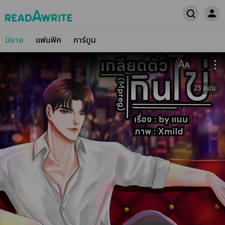
นิยาย
แฟนฟิค
การ์ตูน
23
ตอน