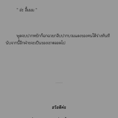
" อ่ะ อื้มมม "
พูดาหยักก็กลีบาแใต้ร่างทันที
นับานี้อีกฝ่ายะเป็นเาไ
.........
สวัสดีค่ะ