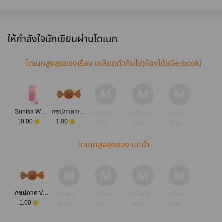
เตียงท่าน
ดอลที่ท้องไม่มีพ่อ
พฤตินัย
เลี้ยงลูก (M
ประธานนะครับ
(mpreg, rebirth)
[Omegaverse]​ |
( มี E-Book )
มี E-Book
ให้กำลังใจนักเขียนผ่านโดเนท
โดเนทสูงสุดของเรื่อง เกลียดตัวกินไข่(ท้องได้)(มีe-book)
Sunisa Welasing
กชปภาดา/ปานณัฐมน/หมิงเยี่ยน
มาโดเน
มาโดเน
มาโดเน
มาโดเ
10.00
1.00
ทกัน
ทกัน
ทกัน
ทกัน
โดเนทสูงสุดของ บทนำ
กชปภาดา/ปานณัฐมน/หมิงเยี่ยน
มาโดเน
มาโดเน
มาโดเน
มาโดเน
มาโดเ
1.00
ทกัน
ทกัน
ทกัน
ทกัน
ทกัน