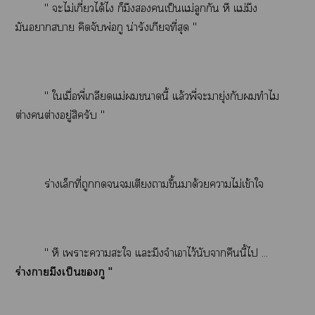
" ะไม่เกี่ยวได้ไ ก็มึงเป็นแม่ลูกกัน หึ แม่มึง
มันาา คิดจับพ่อกู น่ารังเกียจที่สุด "
" ใเมื่อพี่เกลียดแม่านี้ แล้วพี่ะมายุ่งกับทำไม
ต่างต่างอยู่สิครับ "
ร่างเล็กที่ถูกเตียงาขึ้นมาด้วยาไม่เข้าใ
" หึ เาะาะใ แะมึงจำเาไว้นับาคืนนี้ไ ...
ร่างามึงเป็นกู "