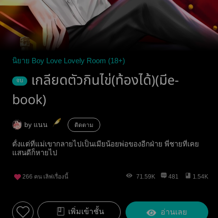
นิยาย Boy Love Lovely Room (18+)
เกลียดตัวกินไข่(ท้องได้)(มีe-
จบ
book)
by แนน
ติดตาม
ตั้งแต่ที่แม่เขากลายไปเป็นเมียน้อยพ่อของอีกฝ่าย พี่ชายที่เคย
แสนดีก็หายไป
266
คน เลิฟเรื่องนี้
71.59K
481
1.54K
เพิ่มเข้าชั้น
อ่านเลย