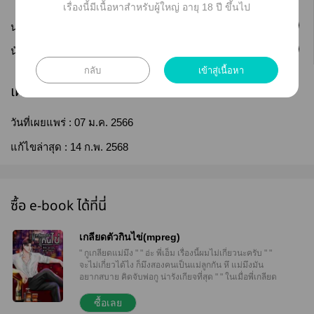
เรื่องนี้มีเนื้อหาสำหรับผู้ใหญ่ อายุ 18 ปี ขึ้นไป
ติดตาม
นามปากกา :
by แนน
ติดตาม
นักเขียน :
by แนน
กลับ
เข้าสู่เนื้อหา
เผยแพร่
วันที่เผยแพร่ :
07 ม.ค. 2566
แก้ไขล่าสุด :
14 ก.พ. 2568
ซื้อ e-book ได้ที่นี่
เกลียดตัวกินไข่(mpreg)
" กูเกลียดแม่มึง " " อ่ะ พี่เอ็ม เรื่องนี้ผมไม่เกี่ยวนะครับ " "
จะไม่เกี่ยวได้ไง ก็มึงสองคนเป็นแม่ลูกกัน หึ แม่มึงมัน
อยากสบาย คิดจับพ่อกู น่ารังเกียจที่สุด " " ในเมื่อพี่เกลียด
แม่ผมขนาดนี้ แล้วพี่จะมายุ่งกับผมทำไม ต่างคนต่างอยู่
สิครับ " ร่างเล็กที่ถูกกดจนจมเตียงถามขึ้นมาด้วยความ
ซื้อเลย
ไม่เข้าใจ " หึ เพราะความสะใจ และมึงจำเอาไว้นับจาก