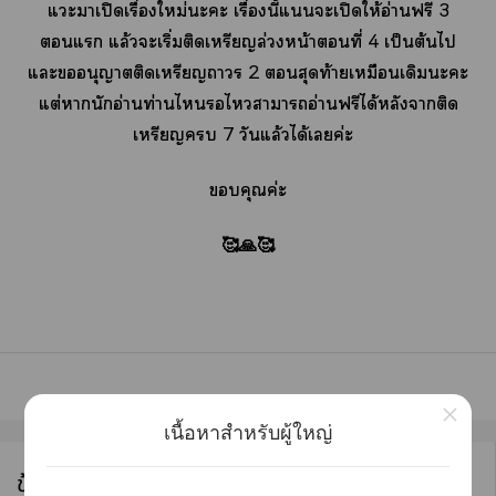
แะาเปิดเรื่องใหม่ะะ เรื่องนี้แนนะเปิดให้อ่านฟรี 3
แ แล้วะเริ่มติดเหรียญล่วงหน้าที่ 4 เป็นต้นไ
แะอนุญาตติดเหรียญา 2 สุดท้ายเหมือนเดิมะะ
แต่านักอ่านท่านไไาาอ่านฟรีได้หลังาติด
เหรียญ 7 วันแล้วได้เค่ะ
คุณค่ะ
🥰🙏🥰
×
เนื้อหาสำหรับผู้ใหญ่
ข้อมูลนักเขียน