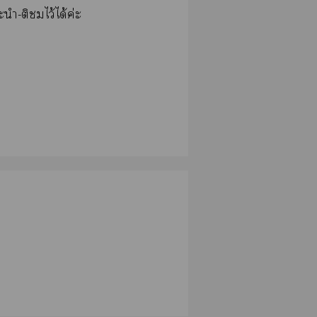
ำ-ติไว้ได้ค่ะ