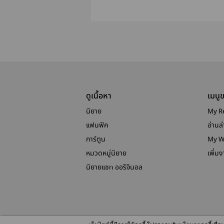
ดูเนื้อหา
เมนู
นิยาย
My R
แฟนฟิค
อ่านล่
การ์ตูน
My W
หมวดหมู่นิยาย
เพิ่ม
นิยายแชท ออริจินอล