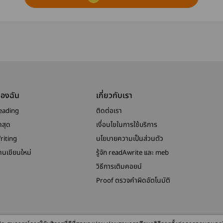
ของฉัน
เกี่ยวกับเรา
eading
ติดต่อเรา
าสุด
เงื่อนไขในการใช้บริการ
riting
นโยบายความเป็นส่วนตัว
งานเขียนใหม่
รู้จัก readAwrite และ meb
วิธีการเติมคอยน์
Proof ตรวจคำผิดอัตโนมัติ
© 2026 readAwrite.com by MEB Corporation Public Company Limited