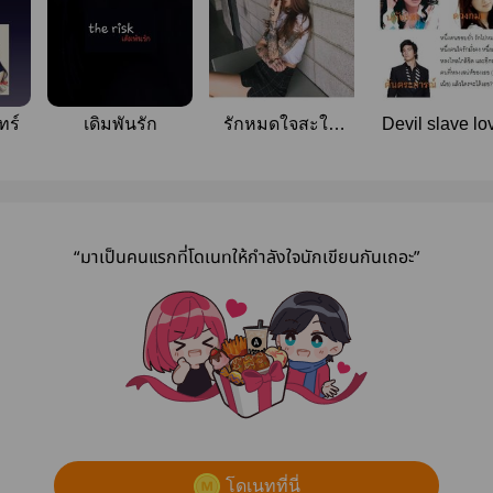
ทร์
เดิมพันรัก
รักหมดใจสะใภ้
Devil slave lo
กำมะลอ
ทาสรักนางมา
“มาเป็นคนแรกที่โดเนทให้กำลังใจนักเขียนกันเถอะ”
โดเนทที่นี่