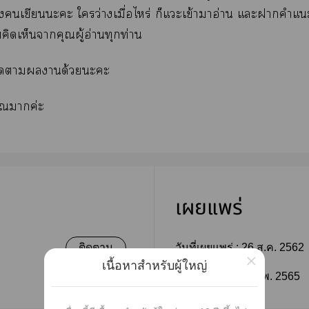
เขียนะะ ใว่างเมื่อไหร่ ก็แะเข้าาอ่าน แะาคำแะน
คิดเห็นาคุณผู้อ่านทุกท่าน
ดาานด้วยะะ
ณาค่ะ
เผยแพร่
ติดตาม
วันที่เผยแพร่ :
26 ส.ค. 2562
×
เนื้อหาสำหรับผู้ใหญ่
ติดตาม
แก้ไขล่าสุด :
17 ก.พ. 2565