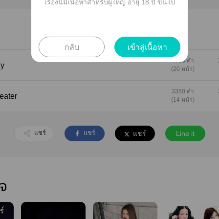
เรื่องนี้มีเนื้อหาสำหรับผู้ใหญ่ อายุ 18 ปี ขึ้นไป
กลับ
เข้าสู่เนื้อหา
4783 คำ
zy
(20 หน้า)
3350 คำ
Theater
(14 หน้า)
แชร์
แชร์
แชร์
Line it
ใจ