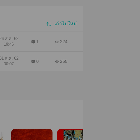
เก่าไปใหม่
26 ส.ค. 62
1
224
19:46
31 ส.ค. 62
0
255
00:07