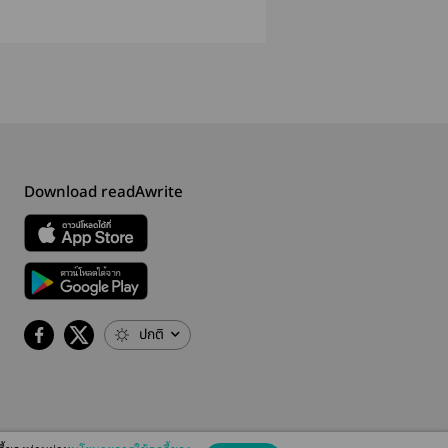
Download readAwrite
ปกติ