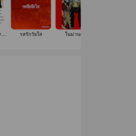
ve
รสรักวัยใส
ในม่านฝัน
เมื่อรักชโลมใจ
ร