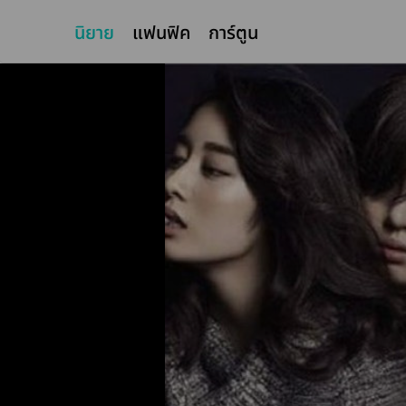
นิยาย
แฟนฟิค
การ์ตูน