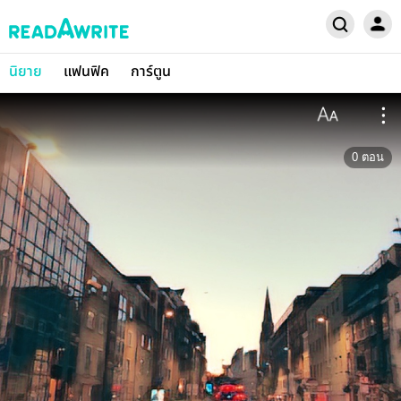
นิยาย
แฟนฟิค
การ์ตูน
0
ตอน