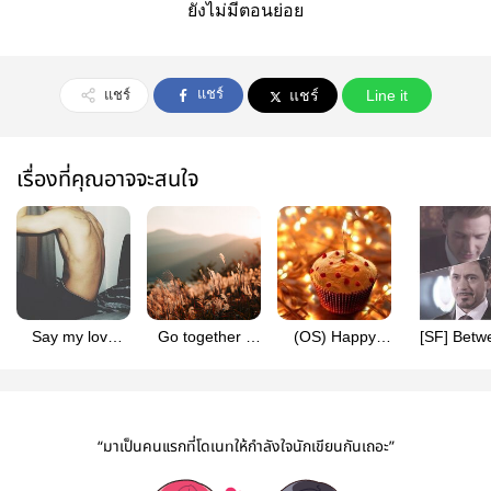
ยังไม่มีตอนย่อย
แชร์
แชร์
แชร์
Line it
เรื่องที่คุณอาจจะสนใจ
Say my love
Go together |
(OS) Happy
[SF] Betw
words and I’ll be
BrightWin
Birthday |
Sex and L
forever yours |
BrightWin
(Stony
BrightWin
“มาเป็นคนแรกที่โดเนทให้กำลังใจนักเขียนกันเถอะ”