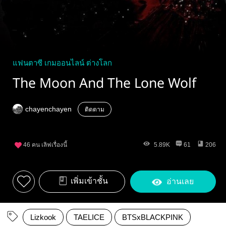
แฟนตาซี เกมออนไลน์ ต่างโลก
The Moon And The Lone Wolf
chayenchayen
ติดตาม
46
คน เลิฟเรื่องนี้
5.89K
61
206
เพิ่มเข้าชั้น
อ่านเลย
Lizkook
TAELICE
BTSxBLACKPINK