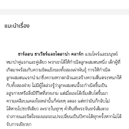
แนะนำเรื่อง
าร์ าเวียร์แะไอาน่า าร์ก
แไพร์แะมนุษย์
หมาป่าคู่แแะคู่เดียว เาได้ให้กำเนิดลูกหนึ่ง เด็กผู้ที่
เกิดาพร้อมกับาขัดแย้งทั้งเผ่าพันธ์ุ าให้กำเนิด
ลูกแนำาซึ่งาหวาดกลัวแะสร้างาตื่นะให้
กับทั้งฝ่าย ไม่มีผู้ใล่วงรู้ว่าลูกนี้ะกำเนิดขึ้นเป็น
อสูราหรือสิ่งมีชีวิตที่า แต่เมื่อเได้เริ่มเติบโตขึ้นา
าเคลือบแคลงใเหล่านั้นก็ค่อยๆ  แต่ทว่ามันก็กลับไม่
ได้าไซะทีเดียว เาะใทุกๆ ค่ำคืนที่ะจันทร์เต็ม
ร่างาแะจิตใเะแเปลี่ยนเป็นปิศาจได้ทุกครั้งาไม่ได้
รับาเยียวยา