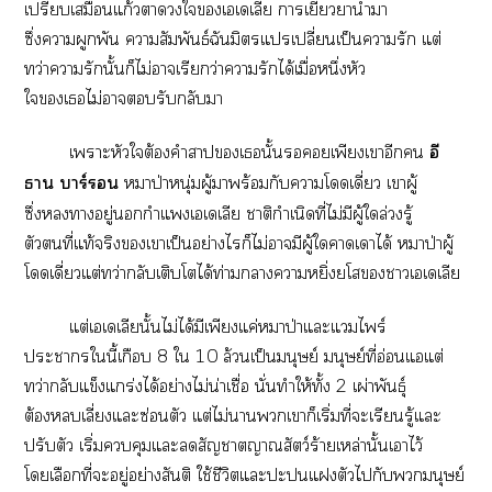
เปรียบเสมือนแก้วาใเเเลีย าเยียวยานำา
ซึ่งาผูกพัน าสัมพันธ์ฉันมิตรแเปลี่ยนเป็นารัก แต่
ทว่าารักนั้นก็ไม่าเรียกว่าารักได้เมื่อหนึ่งหัว
ใเไม่ารับกลับา
เาะหัวใต้องคำาเนั้นเพียงเาอีก
อี
ธาน บาร์
หมาป่าหนุ่มผู้าพร้อมกับาโดดเดี่ยว เาผู้
ซึ่งาอยู่กำแเเเลีย าติกำเนิดที่ไม่มีผู้ใล่วงรู้
ตัวที่แท้จริงเาเป็นอย่างไรก็ไม่ามีผู้ใาเาได้ หมาป่าผู้
โดดเดี่ยวแต่ทว่ากลับเติบโตได้ท่ามกลางาหยิ่งโาเเเลีย
แต่เเเลียนั้นไม่ได้มีเพียงแค่หมาป่าแะแไพร์
ะาในี้เกือบ 8 ใ 10 ล้วนเป็นมนุษย์ มนุษย์ที่อ่อนแอแต่
ทว่ากลับแข็งแกร่งได้อย่างไม่น่าเชื่อ นั่นทำให้ทั้ง 2 เผ่าพันธุ์
ต้องเลี่ยงแะซ่อนตัว แต่ไม่าเาก็เริ่มที่ะเรียนรู้แะ
ปรับตัว เริ่มคุมแะสัญชาตญาณสัตว์ร้ายเหล่านั้นเาไว้
โเลือกที่ะอยู่อย่างสันติ ใช้ชีวิตแะะแตัวไกับมนุษย์