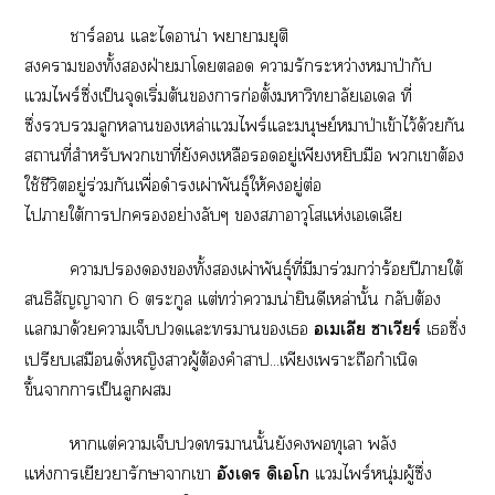
าร์ แะไอาน่า าายุติ
สงครามทั้งฝ่ายาโ ารักระหว่างหมาป่ากับ
แไพร์ซึ่งเป็นจุดเริ่มต้นการก่อตั้งาวิทยาลัยเเล ที่
ซึ่งลูกาเหล่าแไพร์แะมนุษย์หมาป่าเข้าไว้ด้วยกัน
สถานที่สำหรับเาที่ยังเหลืออยู่เพียงหยิบมือ เาต้อง
ใช้ชีวิตอยู่ร่วมกันเพื่อดำรงเผ่าพันธ์ุให้อยู่ต่อ
ไาใต้าอย่างลับๆ าอาวุโสแห่งเเเลีย
าทั้งเผ่าพันธ์ุที่มีมาร่วว่าร้อยปีาใต้
สนธิสัญญาา 6 ตระกูล แต่ทว่าาน่ายินดีเหล่านั้น กลับต้อง
แมาด้วยาเจ็บแะาเ
อเเลีย าเวียร์
เซึ่ง
เปรียบเสมือนดั่งหญิงาผู้ต้องคำา...เพียงเาะถือกำเนิด
ขึ้นาาเป็นลูก
าแต่าเจ็บานั้นยังทุเลา พลัง
แห่งาเยียวยารักษาาเา
อังเร ดิเโก
แไพร์หนุ่มผู้ซึ่ง