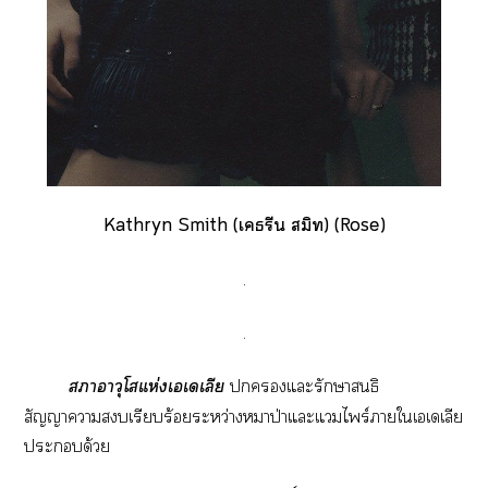
Kathryn Smith (เคธรีน สมิท) (Rose)
.
.
าอาวุโสแห่งเเเลีย
แะรักษาสนธิ
สัญญาาเรียบร้อยระหว่างหมาป่าแะแไพร์าใเเเลีย
ะด้วย