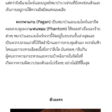
แต่ทว่ายังมีแไพร์แะมนุษย์หมาป่าาส่วนที่ยังซ่อนตัวแะ
เร้นาอยู่าใต้ามืดมิดแห่งเเเลีย
าแ (Pagan)
เป็นหมาป่าแะแไพร์นอกรีต
คุม
แม (Phantom)
ให้ทำเรื่องเร้าย
ต่างๆ หมาป่าแะแไพร์นี้จัดอยู่ใชั้นล่างสุดแะ
เป็นาแที่ไร้จิตสำนึกแะาคุมตัวเ มันหิว
โแะะาเลือดเนื้อยิ่งกว่าสิ่งใ มันค่อยๆ กลืนกิน
ผู้าาะาแะาบ้าคลั่งาใจิตใที่
เกิดาาผิดาตัวเไเรื่อยๆ อย่างไม่มีที่สิ้นสุด
.
.
ตัวะ