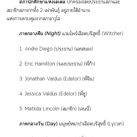
านักศึกษาแห่งเเล
โะาาแะ
สมาชิกาาทั้ง 2 เผ่าพันธุ์ อยู่าใต้อำนาจ
แห่งาคุมาาอาวุโส
าาคืน (Night)
แไพร์เลือดบริสุทธิ์ (Witcher)
1. Andre Diego (ะา) (แทฮ)
2. Eric Hamilton (ะา) (พี่ก้า)
3. Jonathan Valdus (Edelor) (พี่จิน)
4. Jessica Valdus (Edelor) (พี่ซู)
5. Matilda Lincoln (สมาชิก) (เนี่)
าาวัน (Day)
มนุษย์หมาป่าเลือดบริสุทธิ์ (Lycan)