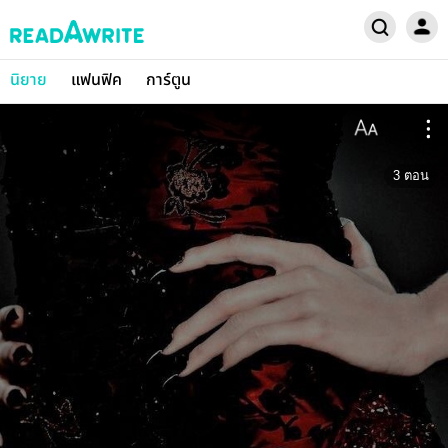
นิยาย
แฟนฟิค
การ์ตูน
3
ตอน