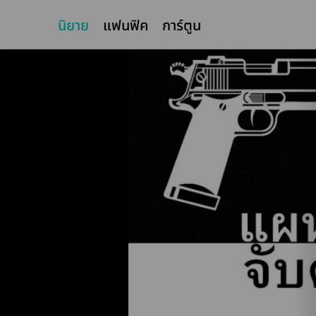
นิยาย
แฟนฟิค
การ์ตูน