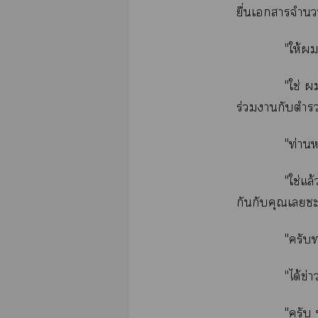
ยื่นเารจำนวน
"ให้ด
"ใช่ 
ร่วมากับตำรว
"ท่าน
"ใช่แล
กันกับคุณเะ
"ครับ
"ได้ข่
"ครับ 