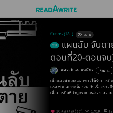
สืบสวน (18+)
28
ตอน
แผนลับ จับตาย
จบ
ตอนที่20-ตอนจบ
แมวเอ๋ยแมวเหมียว
ติดตาม
เมื่อแมวดำและแมวขาวได้รับภารกิจป
แรง พวกเธอจะต้องเจอกับเรื่องราวปั่น
เมื่อภารกิจที่ว่าถูกรบกวนด้วย 'ความร
10
คน เลิฟเรื่องนี้
1.91K
12