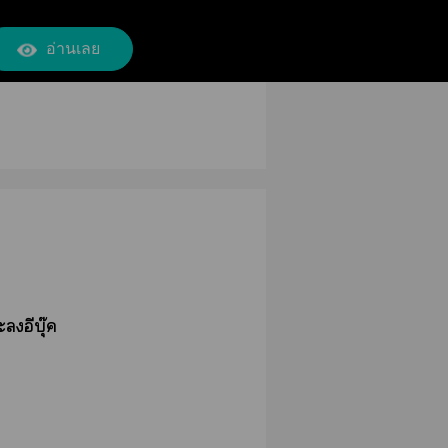
อ่านเลย
อีบุ๊ค