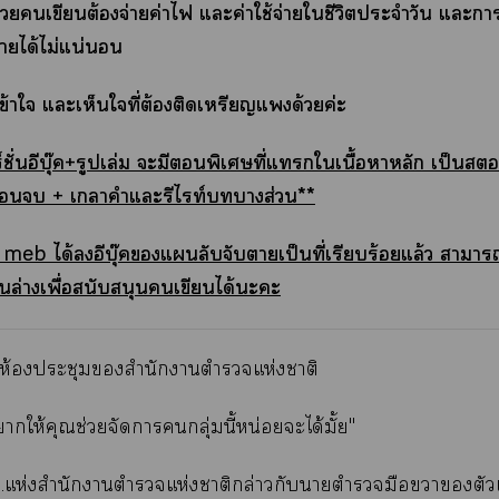
ด้วยเขียนต้องจ่ายค่าไ แะค่าใช้จ่ายใชีวิตประจำวัน แะา
้รายได้ไม่แน่นอน
้าใ แะเห็นใที่ต้องติดเหรียญแด้วยค่ะ
์ชั่นอีบุ๊ค+รูปเล่ม ะมีพิเศษที่แใเนื้อาหลัก เป็นอรี
 + เาคำแะรีไท์าส่วน**
 meb ได้อีบุ๊คแลับจับาเป็นที่เรียบร้อยแล้ว าา
้านล่างเพื่อสนับสนุนเขียนได้ะะ
ห้องประชุมสำนักาตำรวจแห่งาติ
ให้คุณช่วยจัดากลุ่มนี้หน่อยะได้มั้ย"
.แห่งสำนักาตำรวจแห่งาติกล่าวกับาตำรวจมือาตัว