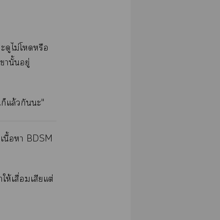
ะดูไม่โหรือ
านั้นอยู่
ก็แล้วกันะ"
ีเนื้อา BDSM
ให้เสื่อมเสียแต่