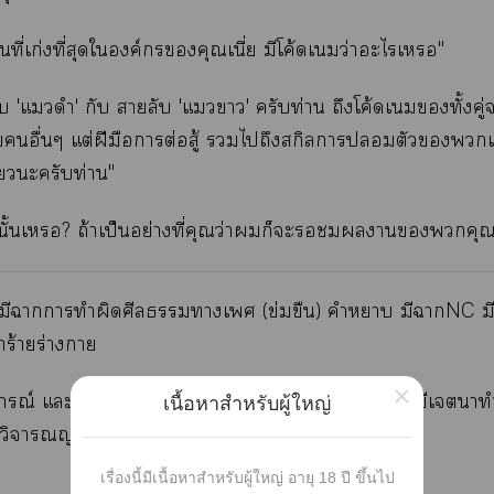
นที่เก่งที่สุดใองค์กรคุณเนี่ย มีโค้ดเว่าะไเ"
บ 'แดำ' กับ สายลับ 'แา' ครับท่าน ถึงโค้ดเทั้งคู่
อื่นๆ แต่ฝีมือาต่อสู้ ไถึงสกิาตัวเ
ียวะครับท่าน"
งนั้นเ? ถ้าเป็นอย่างที่คุณว่าก็ะาคุณ
มีาาทำผิดศีลาเ (ข่มขืน) คำา มีาNC ม
ร้ายร่างา
×
ารณ์ แะตัวะทุกตัวใเรื่องนี้เป็นเรื่องสมมุติ มิได้มีเาทำ
เนื้อหาสำหรับผู้ใหญ่
ช้วิจารณญาณใาอ่าน*
เรื่องนี้มีเนื้อหาสำหรับผู้ใหญ่ อายุ 18 ปี ขึ้นไป
เนื้อาางเรื่องนี้ที่มีแน่นอน