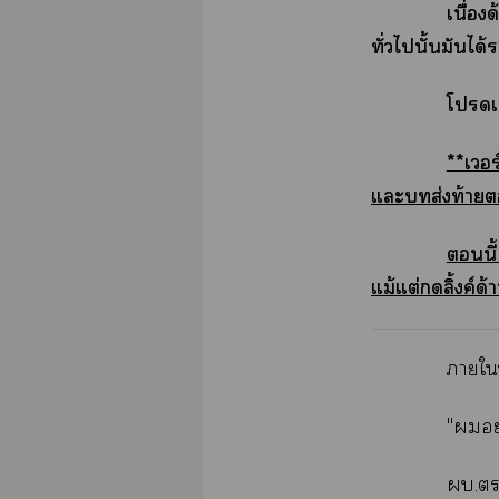
เนื่อง
ทั่วไนั้นมันได
โเข
**เร
แะส่งท้าย
นี้
แม้แต่ลิ้งค์ด
าใ
"า
ผบ.ตร