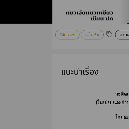
Girl love
แอ็คชั่น
ดราม
แนะนำเรื่อง
ะติดเ
(ใเม็บ แะอ่าน
โะ