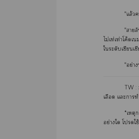
"แล้วค
"สายลั
ไม่เท่เท่าโค้ดเ
ใระดับเซียนเช
"อย่า
TW : 
เลือด แะาทำ
*เหตุก
อย่างใ โใ