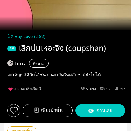
ฟิค Boy Love (แชท)
เลิกบ่นเหอะจิง (coupshan)
จบ
Trissy
ติดตาม
จะให้ญาติดีกับไอ้ชุนอะนะ เกิดใหม่สิบชาติยังไม่ได้
202
คน เลิฟเรื่องนี้
5.82M
897
797
เพิ่มเข้าชั้น
อ่านเลย