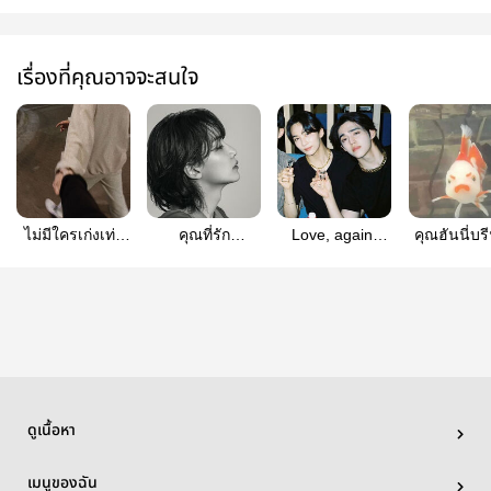
เรื่องที่คุณอาจจะสนใจ
ไม่มีใครเก่งเท่า
คุณที่รัก
Love, again.
คุณฮันนี่บร
แฟนชัช
(coupshan)
(coupshan)
ได้มั้ยคร
(coupshan)
(coupsha
ดูเนื้อหา
เมนูของฉัน