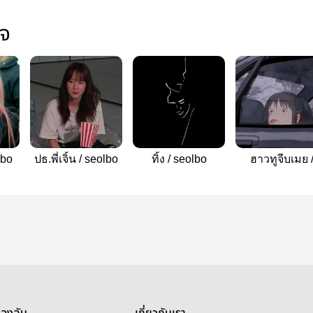
ใจ
lbo
ปธ.พี่เจิ้น / seolbo
ทิ้ง / seolbo
ฮาวทูจีบเมย 
seolbo