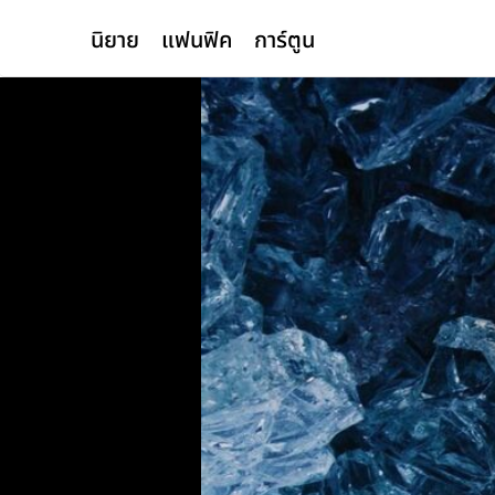
นิยาย
แฟนฟิค
การ์ตูน