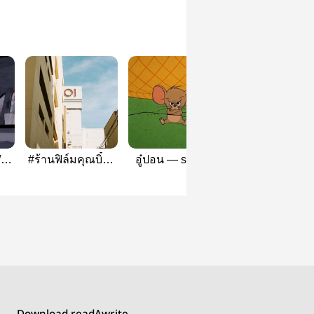
/
#ร้านฟิล์มคุณบิ๋ม |
อู๋ปอน — seolbo
- VS -
seolbo