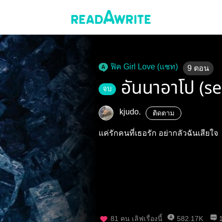
ฟิค Girl Love (แชท)
9
ตอน
อันนาอาโป (s
จบ
kjudo.
ติดตาม
แค่รักคนที่เธอรัก อย่ากลัวฉันเสียใจ
81
คน เลิฟเรื่องนี้
582.17K