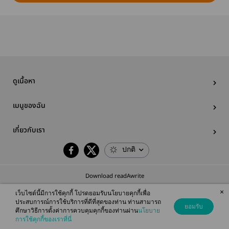
ดูเนื้อหา
เมนูของฉัน
เกี่ยวกับเรา
ปกติ
Download readAwrite
×
เว็บไซต์นี้มีการใช้คุกกี้ โปรดยอมรับนโยบายคุกกี้เพื่อ
ประสบการณ์การใช้บริการที่ดีที่สุดของท่าน ท่านสามารถ
ยอมรับ
ศึกษาวิธีการตั้งค่าการควบคุมคุกกี้ของท่านผ่าน
นโยบาย
© 2026 readAwrite.com by MEB Corporation Public Company Limited
การใช้คุกกี้ของเราที่นี่
This site is protected by reCAPTCHA and the Google
Privacy Policy
and
Terms of Service
apply.