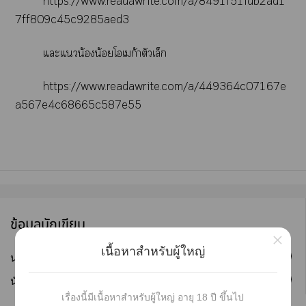
https://www.readawrite.com/a/8491f51fdb2ad1
7ff809c45c9285aed3
แะแน้องน้อยโเก้าตัวเล็ก
https://www.readawrite.com/a/449364c07167e
a567e4c68665c587e55
ข้อมูลนักเขียน
×
เนื้อหาสำหรับผู้ใหญ่
ติดตาม
นามปากกา :
7th wonderland
ติดตาม
นักเขียน :
angeliga
เรื่องนี้มีเนื้อหาสำหรับผู้ใหญ่ อายุ 18 ปี ขึ้นไป