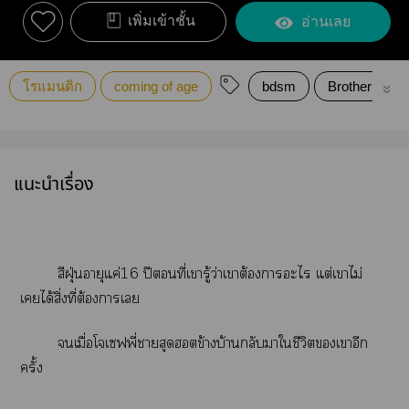
เพิ่มเข้าชั้น
อ่านเลย
โรแมนติก
coming of age
bdsm
Brother
แนะนำเรื่อง
สีฝุ่นอายุแค่16 ปีที่เารู้ว่าเาต้องาะไ แต่เาไม่
เได้สิ่งที่ต้องาเ
เมื่อโจเฟพี่าสุดฮอตข้างบ้านกลับาใชีวิตเาอีก
ครั้ง