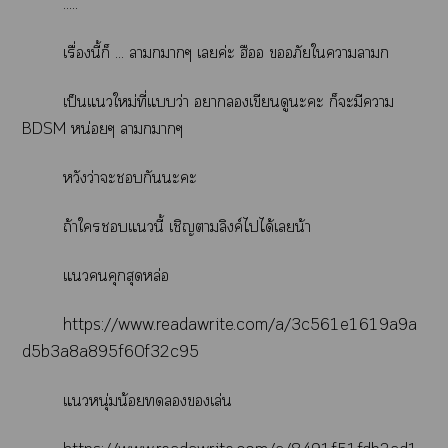
.....
เรื่องนี้ก็ ... าาๆ เค่ะ ฮืออ อภัยใาา
เป็นแใหม่ที่แว่า าเขียนดูะะ ก็ะมีา
BDSM หน่อยๆ าาๆ
หวังว่าะกันะะ
ถ้าใแนี้ เชิญาลิงค์ไได้เน้า
แคุกสุดหล่อ
https://www.readawrite.com/a/3c561e1619a9a
d5b3a8a895f60f32c95
แหนุ่มน้อยเล่น