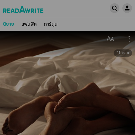
นิยาย
แฟนฟิค
การ์ตูน
21
ตอน