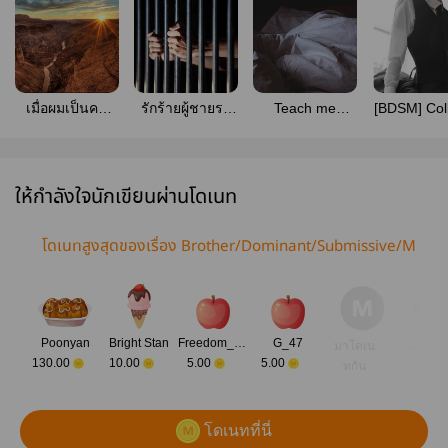
เมื่อผมเป็นคน
รักร้ายผู้ชายรส
Teach me
[BDSM] Col
ทดลองของเล่น :
เอส (S-taste)
please. []
Chains เป็
sex toy tester
นายท่านและ
นาย
ให้กำลังใจนักเขียนผ่านโดเนท
โดเนทสูงสุดของเรื่อง Brother/Dominant/Submissive/M
e
Poonyan
Bright Stan
Freedom_mon
G_47
มาโดเน
มาโดเ
130.00
10.00
5.00
5.00
ทกัน
ทกัน
โดเนทที่นี่