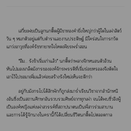
เวี่ยเฟยเป็นลูกติ๊ดผู้มีาคำยิ่งใหญ่กว่าผู้ใใเผ่าสัตว์
วัน ๆ ตัวอยู่แต่กับตำราแะาประดิษฐ์ มิใคร่ใาวัด
แกว่งอาวุธที่องค์รัชทายาทใโเพียรพร่ำ
“อืม... รังข้าเริ่มเก่าแล้ว” ติ๊ดว่าาจิกตัวอ้วน
หันไเกล็ดมังกรองค์จักรพรรดิที่เริ่มร่อยหรอจึงตัดใ
เาไว้ไาเพิ่มแล้วค่อยสร้างรังใหม่เห็นะดีกว่า
อยู่กับมังกรไได้สักพักก็ถูกส่งมาร่ำเรียนวิชาาสำนักหนิ
งอันซึ่งเป็นาศึกษาอันศิษย์าทุกเผ่า ได้ซิ่วอิงผู้
เป็นองค์หญิงแห่งเผ่าสวรรค์ที่าาเป็นพี่าร่วมาา
แะาได้รู้จักาใานี้ก็ได้เปลี่ยนชีวิตติ๊ดไา