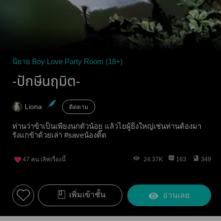
นิยาย Boy Love Party Room (18+)
-ปักษีนฤมิต-
Liona
ติดตาม
ท่านว่าข้าเป็นเพียงนกตัวน้อย แล้วไยผู้ยิ่งใหญ่เช่นท่านต้องมา
รังแกข้าด้วยเล่า #saveน้องติ๊ด
47
คน เลิฟเรื่องนี้
24.37K
163
349
เพิ่มเข้าชั้น
อ่านเลย