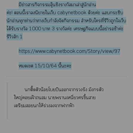
มีข่าวากิจลุ้นชิงรางวัลมาเล่าสู่นักอ่าน
ค่ะ! นี้เานิยายใเว็บ cabynetbook ด้วยค่ะ แกระซิบ
นักอ่านทุกท่านว่าาเว็บกำลังจัดกิจ สำหรับใที่รีวิวถูกใเว็บ
ได้รับรางวัล 1000 า 3 รางวัลค่ะ เศรษฐกิจแนี้อย่าช้าค่ะ
รีวิวสัก 1
https://www.cabynetbook.com/Story/view/97
เ 15/10/64 นี้ะะ
ติ๊ดตัวน้อยโบินารวงรัง มังกรตัว
ใหญ่เฝ้า าาเหนี่ยวขึ้นา
เตรียมให้ร่วงาาฟ้า