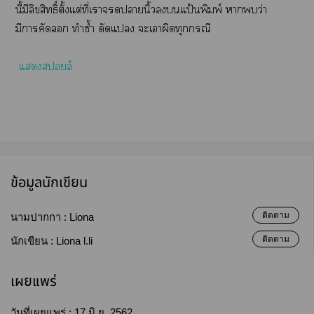
นี้มีลิขสิทธิ์ตั้งแต่ที่เาานิ้วแป้นพิมพ์ าว่า
มีาคัด ทำซ้ำ ดัดแ ะเาผิดทุกกรณี
แสล์
ข้อมูลนักเขียน
ติดตาม
นามปากกา :
Liona
ติดตาม
นักเขียน :
Liona l.li
เผยแพร่
วันที่เผยแพร่ :
17 มิ.ย. 2562