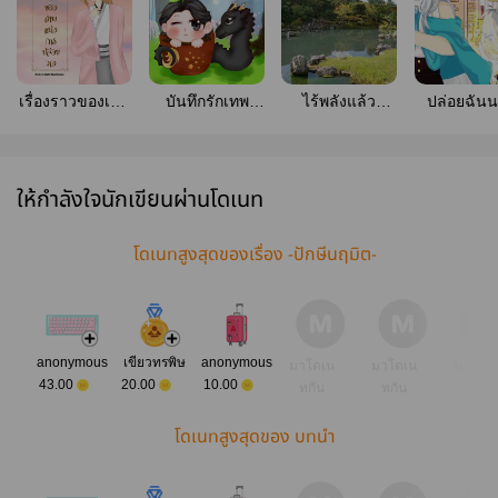
เรื่องราวของเทพ
บันทึกรักเทพ
ไร้พลังแล้ว
ปล่อยฉัน
แห่งการปล่อย
บรรพกาล ภาค
อย่างไร อย่ามา
สบายๆเถอะน
วาง
เสี่ยวจื่อไม่
อ้อนวอนข้าแล้ว
ว่าง...สังเคราะห์
กัน (ชื่อชั่วคราว)
แสงอยู่ (-_-)
(YAOI/BL)
ให้กำลังใจนักเขียนผ่านโดเนท
โดเนทสูงสุดของเรื่อง -ปักษีนฤมิต-
anonymous
เขียวทรพิษ
anonymous
มาโดเน
มาโดเน
มาโดเ
43.00
20.00
10.00
ทกัน
ทกัน
ทกัน
โดเนทสูงสุดของ บทนำ