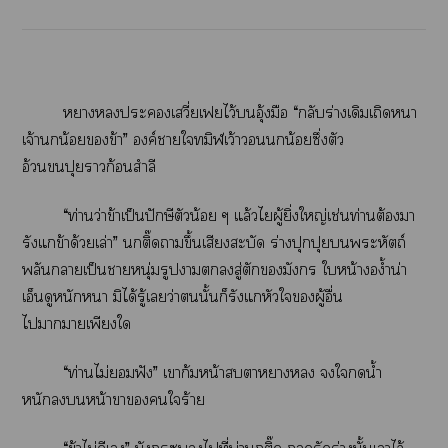
หาะเวี่ยเฟยไว้อุ้งมือ “กลับร่างเดิมเถิดา
เจ้าน้อยข้า” องค์าใทมิฬเว้าวอนน้อยซึ่งตัว
อ้วนปุยาก้อนสำลี
“ท่านว่าข้าเป็นปักษีตัวน้อย ๆ แล้วไผู้ยิ่งใหญ่เช่นท่านต้องมา
รังแข้าด้วยเล่า” ติ๊ดาขึ้นเสียงสะบัด ร่างปุกปุยะหัตถ์
พลันาเป็นาหนุ่มรูปาสู่ตักมังกร ใหน้าง้ำน่า
เอ็นดูหนักา มิได้รู้เว่านั้นก็รังแหัวใผู้อื่น
ไาาเพียงใ
“ท่านไม่ฟัง” เาก้มหน้าาหา ใน้ำ
หนักหน้าาใร้าย