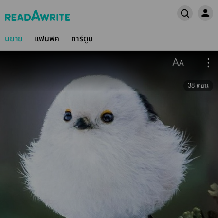
นิยาย
แฟนฟิค
การ์ตูน
38
ตอน