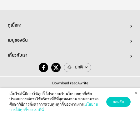
ดูเนื้อหา
เมนูของฉัน
เกี่ยวกับเรา
ปกติ
Download readAwrite
×
เว็บไซต์นี้มีการใช้คุกกี้ โปรดยอมรับนโยบายคุกกี้เพื่อ
ประสบการณ์การใช้บริการที่ดีที่สุดของท่าน ท่านสามารถ
ยอมรับ
ศึกษาวิธีการตั้งค่าการควบคุมคุกกี้ของท่านผ่าน
นโยบาย
© 2026 readAwrite.com by MEB Corporation Public Company Limited
การใช้คุกกี้ของเราที่นี่
This site is protected by reCAPTCHA and the Google
Privacy Policy
and
Terms of Service
apply.