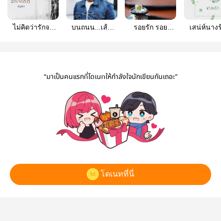
ไม่คิดว่ารักจะ
บนถนน...เส้น
รอยรัก รอย
เสน่ห์นางร
บังเกิด (มี e-book
ทางรัก
เสน่หา
แล้ว)
“มาเป็นคนแรกที่โดเนทให้กำลังใจนักเขียนกันเถอะ”
โดเนทที่นี่