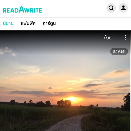
นิยาย
แฟนฟิค
การ์ตูน
87
ตอน