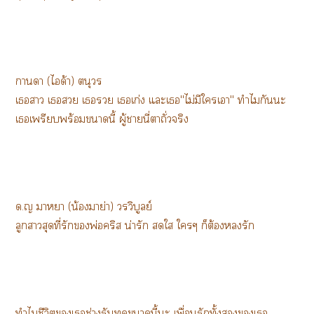
าา (ได้า) ตนุวร
เา เ เ เเก่ง แะเ"ไม่มีใเา" ทำไมกันะ
เเพรียบพร้อมานี้ ผู้านี่าถั่วจริง
ด.ญ าหา (น้องมาย่า) วรวิบูลย์
ลูกาสุดที่รักพ่อคริส น่ารัก ใ ใๆ ก็ต้องรัก
ทำไมชีวิตเช่างรันทดานี้ะ เพื่อนรักทั้งเ