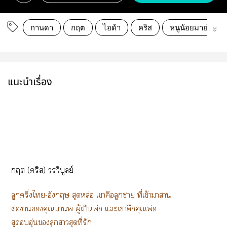
กานดา
กฤต
ไอด้า
คริส
หนูน้อยมาย่า
แนะนำเรื่อง
ก (คริส) วรวิบูลย์
ลูกครึ่งไ-อังกฤษ สุดหล่อ เาคือลูกา ที่เข้าาาน
ต่อาคุณาพ ผู้เป็นพ่อ แะเาคือคุณพ่อ
สุดอุ่นลูกาสุดที่รัก