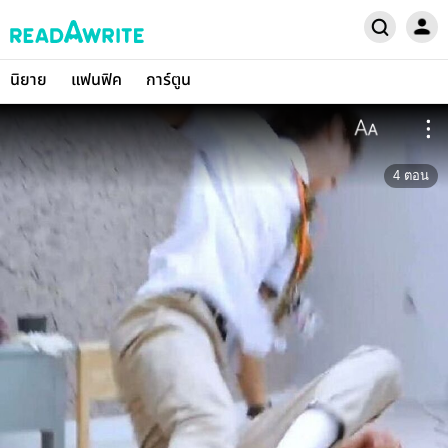
นิยาย
แฟนฟิค
การ์ตูน
4
ตอน