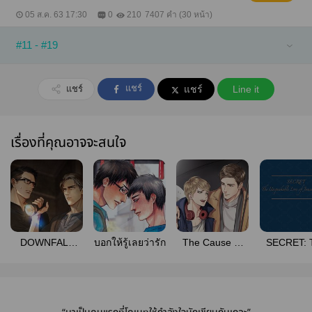
05 ส.ค. 63 17:30
0
210
7407 คำ (30 หน้า)
#11 - #19
แชร์
แชร์
แชร์
Line it
เรื่องที่คุณอาจจะสนใจ
DOWNFALL
บอกให้รู้เลยว่ารัก
The Cause of
SECRET: 
ฉบับพิมพ์ครั้งที่ 2
Love between
Unspeaka
Darren and
Love of J
Isaac
McGran