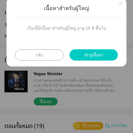
×
เนื้อหาสำหรับผู้ใหญ่
เผยแพร่
วันที่เผยแพร่ :
26 ก.ย. 2560
เรื่องนี้มีเนื้อหาสำหรับผู้ใหญ่ อายุ 18 ปี ขึ้นไป
แก้ไขล่าสุด :
02 เม.ย. 2568
กลับ
เข้าสู่เนื้อหา
ซื้อ e-book ได้ที่นี่
Vegas Sinister
การตายของแมทธิว คาร์ลตั้น เจ้าของบ่อนคาสิโนใน
ลาส เวกัส ทำให้ ไมเคิล ต้องกลับมาสืบทอดธุรกิจแทน
และได้พบกับ จอห์น แม็คเกรเกอร์ บอดี้การ์ดส่วนตัวคน
ใหม่ ทันทีที่ไมเคิลย่างเท้าเข้ามาในนครคนบาป อดีตเมื่อ
สองปีก่อนได้กลับมาหลอกหลอนอีกครั้ง ยิ่งพยายามหนีก็
ซื้อเลย
ยิ่งต้องเผชิญ ท่ามกลางสายตาของใครคนหนึ่งที่แอบ
หลงใหลเขาอยู่ ความพยายามในการตามหาผู้อยู่เบื้อง
หลังกลายเป็นจุดเริ่มต้นของจุดสิ้นสุดที่ไม่มีผู้ใดคาดคิด
ตอนทั้งหมด (19)
ซื้อทุกตอน
เก่าไปใหม่