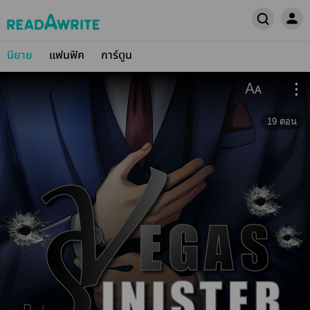
นิยาย
แฟนฟิค
การ์ตูน
19
ตอน