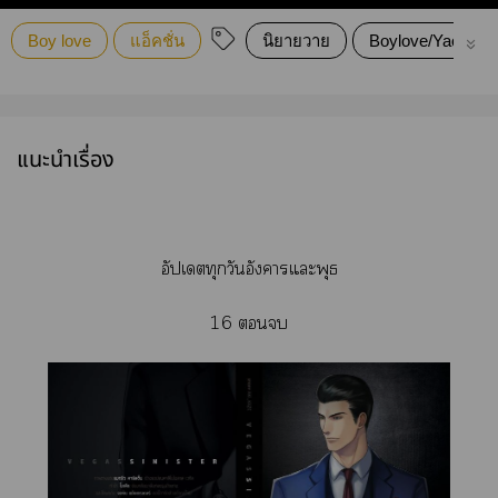
Boy love
แอ็คชั่น
นิยายวาย
Boylove/Yaoi
แนะนำเรื่อง
อัปเดตทุกวันอังคารแะพุธ
16 