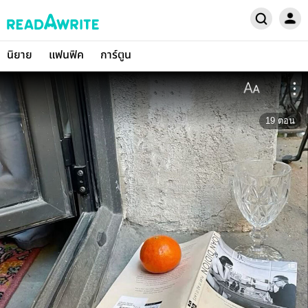
นิยาย
แฟนฟิค
การ์ตูน
19
ตอน