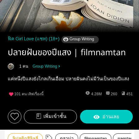
ฟิค Girl Love (แชท) (18+)
Group Writing
ปลายฝันของปีแสง | filmnamtan
1 คน
Group Writing
แค่หนึ่งปีแสงยังไกลเกินเอื้อม ปลายฝันคงไม่มีวันเป็นของปีแสง
101
คน เลิฟเรื่องนี้
4.28M
260
451
เพิ่มเข้าชั้น
อ่านเลย
ลิปสติกสีลิลลี่
ดราม่า
filmnamtan
namtanfil