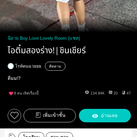
นิยาย Boy Love Lovely Room (แชท)
ไอติ๋มสองร่าง!|ชินเชียร์
ไรท์คนฉวยยย
ติดตาม
ติ๋มม!?
8
คน เลิฟเรื่องนี้
134.94K
20
47
เพิ่มเข้าชั้น
อ่านเลย