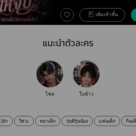
เพิ่มเข้าชั้น
แนะนำตัวละคร
โซล
ใบข้าว
18+
วิศวะ
หมาเด็ก
รุ่นพี่รุ่นน้อง
แฟนเด็ก
กินเด