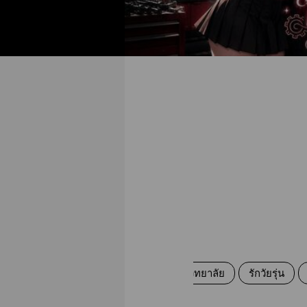
โรแมนติก
มหาวิทยาลัย
รักวัยรุ่น