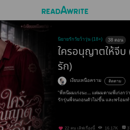
นิยายรักวัยว้าวุ่น (18+)
38
ตอน
ใครอนุญาตให้จีบ 
รัก)
เงียบเหนือคราม
ติดตาม
"พี่หนีผมเก่งนะ... แต่ผมตามพี่เก่งกว
รักรุ่นพี่จนถอนตัวไม่ขึ้น และพร้อมทำ
22
คน เลิฟเรื่องนี้
16.17K
3