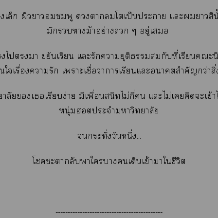
างเล็ก ผิวาชมพู าโเป็นะา แะาสีน้ำ
มักาม้าอย่าง ๆ อยู่เ
ไา ขยันเรียน แะรักายุติธรรมกับที่เรียนะนิ
ใเรื่องารัก เาะเชื่อว่าาเรียนแะาสำคัญกว่าสิ่ง
ยาลัยเเรียบง่าย มีเพื่อนสนิทไม่กี่ แะไม่เคิดจะเข้าไ
หนุ่มฮอตประจำาวิทยาลัย
กระทั่งวันหนึ่ง...
โะากลับาใาเดินเข้าาใชีวิต
--------------------------------------------