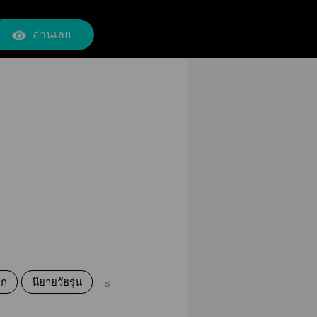
อ่านเลย
็ก
นิยายวัยรุ่น