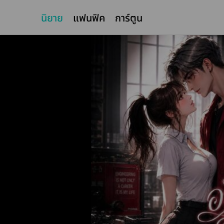
นิยาย
แฟนฟิค
การ์ตูน