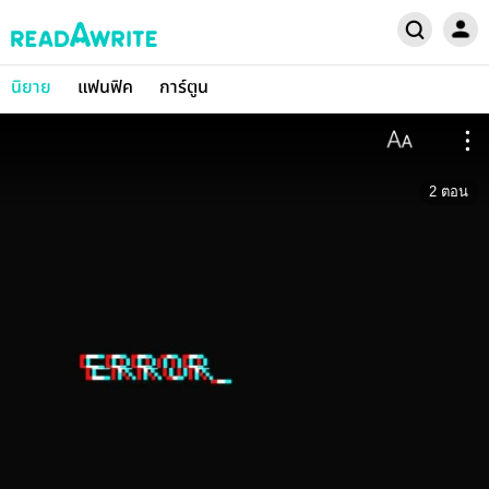
นิยาย
แฟนฟิค
การ์ตูน
2
ตอน