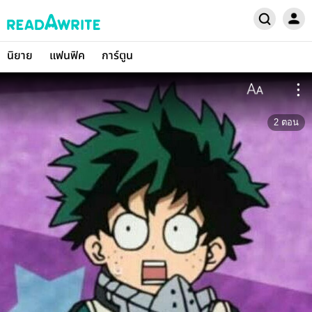
นิยาย
แฟนฟิค
การ์ตูน
2
ตอน