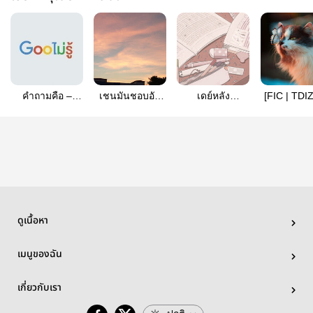
คำถามคือ –
เชนมันชอบอัน
เดย์หลัง
[FIC | TDIZ
todoizu
อัน | tdiz
ห้อง|tododeku
the moon 
never bac
ดูเนื้อหา
เมนูของฉัน
เกี่ยวกับเรา