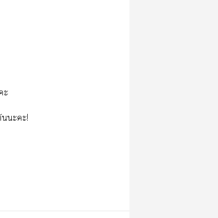
ะะ
กันะะ!