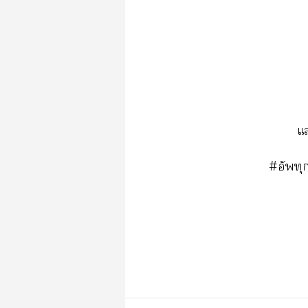
แ
#อัพทุก