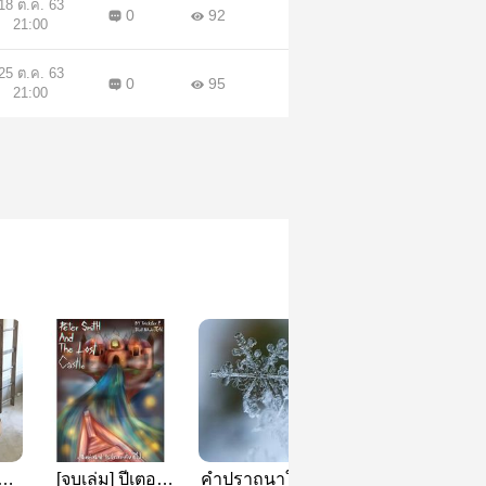
18 ต.ค. 63
0
92
21:00
25 ต.ค. 63
0
95
21:00
ม
[จบเล่ม] ปีเตอร์
คำปราถนาในวันค
𝙄𝙉𝙏𝙊 𝙏𝙃𝙀