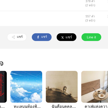
378 คำ
(2 หน้า)
557 คำ
(3 หน้า)
แชร์
แชร์
แชร์
Line it
ใจ
วาม
ทะเลบนท้องฟ้า
ฉันคือบุคคล
คาเฟ่แห่งควา