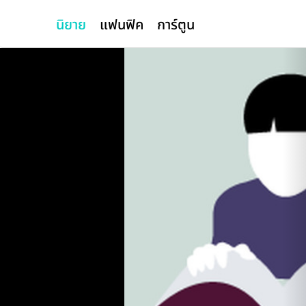
นิยาย
แฟนฟิค
การ์ตูน