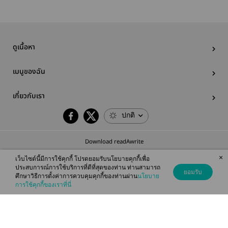
ดูเนื้อหา
เมนูของฉัน
เกี่ยวกับเรา
ปกติ
Download readAwrite
×
เว็บไซต์นี้มีการใช้คุกกี้ โปรดยอมรับนโยบายคุกกี้เพื่อ
ประสบการณ์การใช้บริการที่ดีที่สุดของท่าน ท่านสามารถ
ยอมรับ
ศึกษาวิธีการตั้งค่าการควบคุมคุกกี้ของท่านผ่าน
นโยบาย
© 2026 readAwrite.com by MEB Corporation Public Company Limited
การใช้คุกกี้ของเราที่นี่
This site is protected by reCAPTCHA and the Google
Privacy Policy
and
Terms of Service
apply.