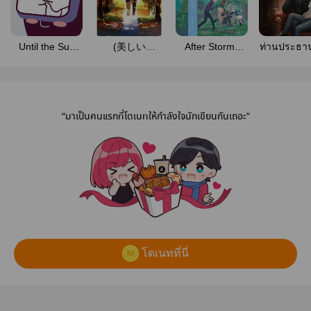
Until the Sun
(美しい
After Stormy
ท่านประธาน
Explodes
木)พฤกษา [Yaoi]
Day กาลครั้งหนึ่ง
กินเด็กอย่
เมื่อโลกหยุดหมุน
เลยครั
“มาเป็นคนแรกที่โดเนทให้กำลังใจนักเขียนกันเถอะ”
โดเนทที่นี่