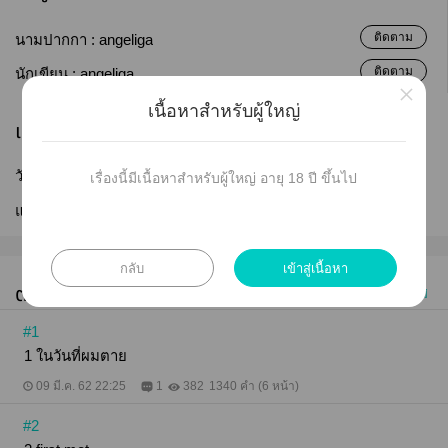
ติดตาม
นามปากกา :
angeliga
ติดตาม
นักเขียน :
angeliga
×
เนื้อหาสำหรับผู้ใหญ่
เผยแพร่
วันที่เผยแพร่ :
09 มี.ค. 2562
เรื่องนี้มีเนื้อหาสำหรับผู้ใหญ่ อายุ 18 ปี ขึ้นไป
แก้ไขล่าสุด :
21 ก.พ. 2565
กลับ
เข้าสู่เนื้อหา
ตอนทั้งหมด (9)
เก่าไปใหม่
#1
1 ในวันที่ผมตาย
09 มี.ค. 62 22:25
1
382
1340 คำ (6 หน้า)
#2