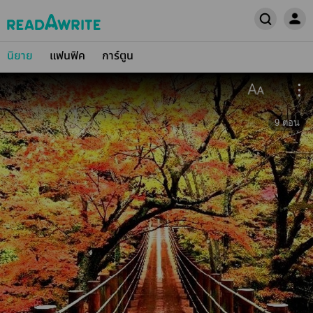
นิยาย
แฟนฟิค
การ์ตูน
9
ตอน