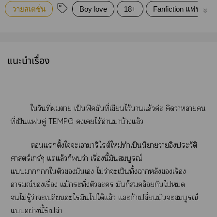
วายสเตชั่น
Boy love
18+
Fanfiction แฟนฟิคชั
แนะนำเรื่อง
ใวันที่า เป็นฟิคชั่นที่เขียนไว้าแล้วค่ะ คิดว่าาคน
ที่เป็นแคู่ TEMPG เได้อ่านมาบ้างแล้ว
แตั้งใะเามารีไต์ใหม่ทำเป็นนิยายาอิงประวัติ
ศาสตร์เร๋ๆ แต่แล้วก็ว่า เรื่องนี้มันสมบูรณ์
แากใตัวมันเ ไม่ว่าะเป็นทั้งาหลังเรื่อง
อารมณ์เรื่อง แม้กระทั่งตัวะ มันก็คล้อยกันไ
ไม่รู้ว่าะเปลี่ยนะไมันไได้แล้ว แะถ้าเปลี่ยนมันะสมบูรณ์
แอย่างนี้รึเปล่า