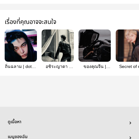
เรื่องที่คุณอาจจะสนใจ
ถิ่นฉลาม | doten
อชิระญาดา :
ของคุณจีน |
Secret of 
(Enigma x
doten
doten
rose | #d
Alpha)
ดูเนื้อหา
เมนูของฉัน