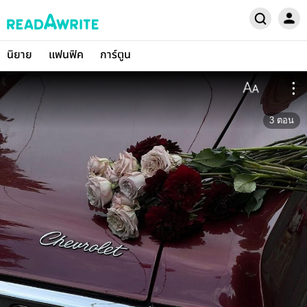
นิยาย
แฟนฟิค
การ์ตูน
3
ตอน