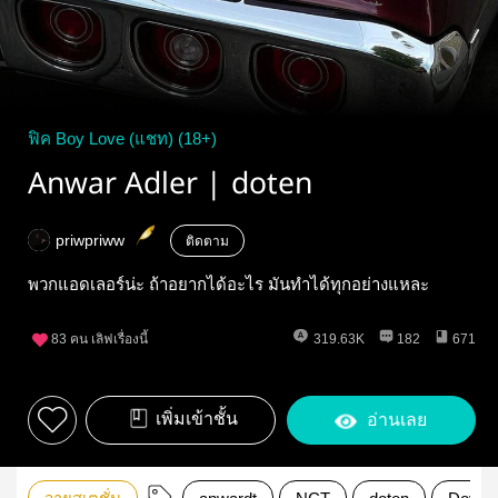
ฟิค Boy Love (แชท) (18+)
Anwar Adler | doten
priwpriww
ติดตาม
พวกแอดเลอร์น่ะ ถ้าอยากได้อะไร มันทำได้ทุกอย่างแหละ
83
คน เลิฟเรื่องนี้
319.63K
182
671
เพิ่มเข้าชั้น
อ่านเลย