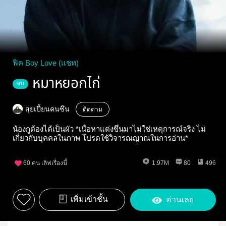
ฟิค Boy Love (แชท)
หมาหยอกไก่
จบ
สุยเปี้ยนคนซึน
ติดตาม
น้องกูต้องได้เป็นผัว *เนื้อหาแต่งขึ้นมาไม่ใช่เหตุการณ์จริง ไม่
เกี่ยวกับบุคคลในภาพ โปรดใช้วิจารณญาณในการอ่าน*
60
คน เลิฟเรื่องนี้
1.97M
80
496
เพิ่มเข้าชั้น
อ่านเลย