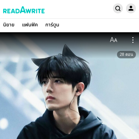
นิยาย
แฟนฟิค
การ์ตูน
28
ตอน