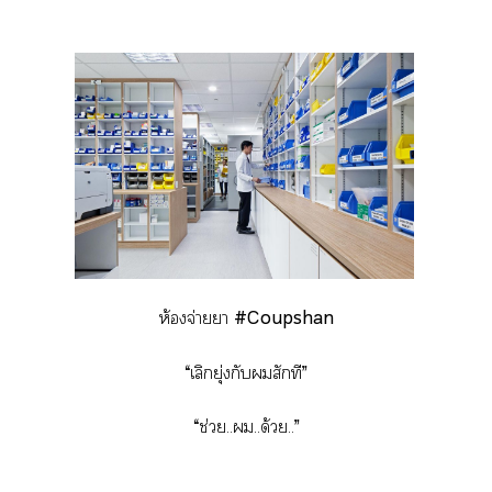
ห้องจ่ายา
#Coupshan
“เลิกยุ่งกับสักที”
“ช่วย....ด้วย..”