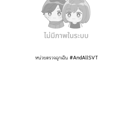
หน่วยฉุกเฉิน
#AndAllSVT