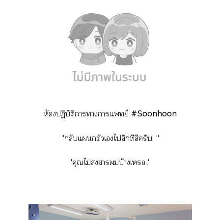
ห้องปฏิบัติาาาแพทย์
#Soonhoon
"กลับแตัวเไสักทีสิครับ! "
"คุณไม่าบ้างเ.."