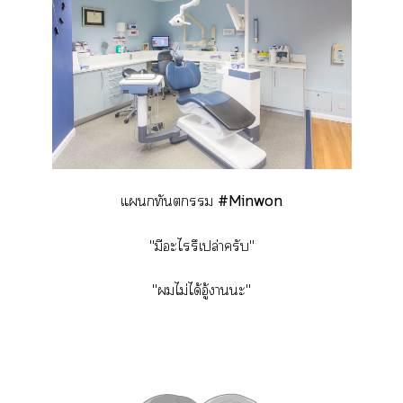
แทันร
#Minwon
"มีะไรึเปล่าครับ"
"ไม่ได้อู้าะ"