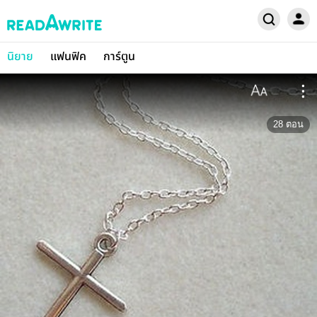
นิยาย
แฟนฟิค
การ์ตูน
28
ตอน