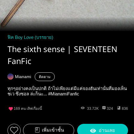
ฟิค Boy Love (บรรยาย)
The sixth sense | SEVENTEEN
FanFic
Mianami
ติดตาม
ทุกๆอย่างคงเป็นปกติ ถ้าไม่เพียงแต่มีแค่จองฮันเท่านั้นที่มองเห็น
ชเว ซึงซอล ล่ะก็นะ... #MianamiFanfic
169
คน เลิฟเรื่องนี้
33.72K
324
836
เพิ่มเข้าชั้น
อ่านเลย