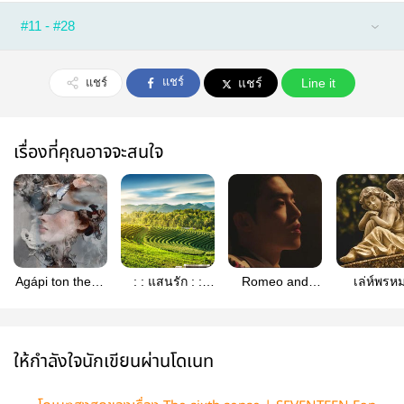
#11 - #28
แชร์
แชร์
แชร์
Line it
เรื่องที่คุณอาจจะสนใจ
Agápi ton theón
: : แสนรัก : :
Romeo and
เล่ห์พรหม
| coupshan
(#แสนรักฟิค)
whatever —
Sevente
[จบ]
coupshan #โรมิ
fanfic
โอกับอะไรก็ช่าง
เถอะ
ให้กำลังใจนักเขียนผ่านโดเนท