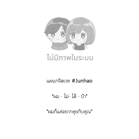
แจิตเ
#Junhao
“ - ไม่- ได้ - บ้า”
“ก็แค่าคุยกับคุณ”