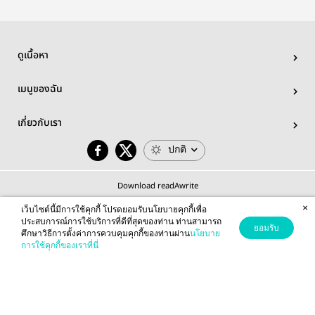
ดูเนื้อหา
เมนูของฉัน
เกี่ยวกับเรา
ปกติ
Download readAwrite
×
เว็บไซต์นี้มีการใช้คุกกี้ โปรดยอมรับนโยบายคุกกี้เพื่อ
ประสบการณ์การใช้บริการที่ดีที่สุดของท่าน ท่านสามารถ
ยอมรับ
ศึกษาวิธีการตั้งค่าการควบคุมคุกกี้ของท่านผ่าน
นโยบาย
© 2026 readAwrite.com by MEB Corporation Public Company Limited
การใช้คุกกี้ของเราที่นี่
This site is protected by reCAPTCHA and the Google
Privacy Policy
and
Terms of Service
apply.