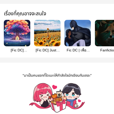
เรื่องที่คุณอาจจะสนใจ
[Fic DC]
[Fic DC] Just a
Fic DC | เพื่อน
Fanficti
Batfamily's baby
Normal Girl
ใหม่ของแบท
DC|HP T 
plant น้องต้นไม้
(Damian Wayne
แมน
Little Red 
ของครอบครัว
& Oc)
(oc)
ค้างคาว
“มาเป็นคนแรกที่โดเนทให้กำลังใจนักเขียนกันเถอะ”