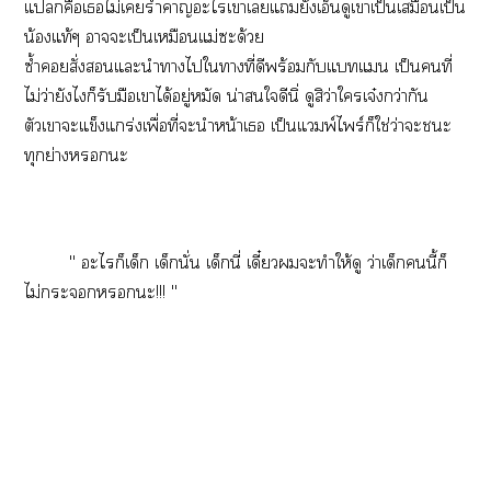
แคือเไม่เรำคาญะไเาเแยังเอ็นดูเาเป็นเสมือนเป็น
น้องแท้ๆ าะเป็นเหมือนแม่ะด้วย
ซ้ำสั่งแะนำาไใาที่ดีพร้อมกับแทแ เป็นคนที่
ไม่ว่ายังไก็รับมือเาได้อยู่หมัด น่าใดีนิ่ ดูสิว่าใเจ๋งกว่ากัน
ตัวเาะแข็งแกร่งเพื่อที่ะนำหน้าเ เป็นแพ์ไพร์ก็ใช่ว่าะะ
ทุกย่างะ
" ะไก็เด็ก เด็กนั่น เด็กนี่ เดี๋ยวะทำให้ดู ว่าเด็กนี้ก็
ไม่ะะ!!! "