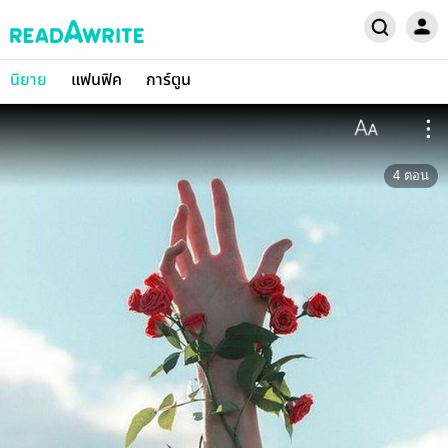
นิยาย
แฟนฟิค
การ์ตูน
4
ตอน