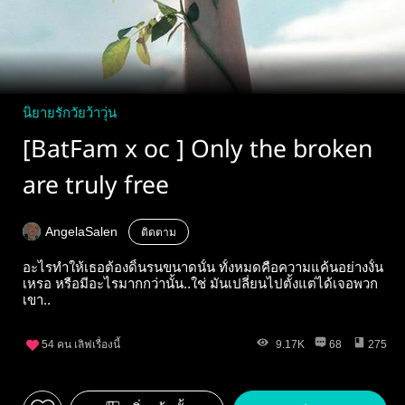
นิยายรักวัยว้าวุ่น
[BatFam x oc ] Only the broken
are truly free
AngelaSalen
ติดตาม
อะไรทำให้เธอต้องดิ้นรนขนาดนั้น ทั้งหมดคือความแค้นอย่างงั้น
เหรอ หรือมีอะไรมากกว่านั้น..ใช่ มันเปลี่ยนไปตั้งแต่ได้เจอพวก
เขา..
54
คน เลิฟเรื่องนี้
9.17K
68
275