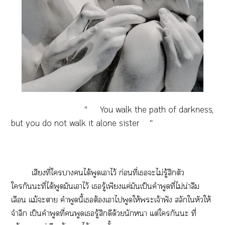
" You walk the path of darkness,
but you do not walk it alone sister "
เสียงที่ใาได้พูดเาไว้ ก่อนที่เะไม่รู้สึกตัว
ใกันะที่ได้พูดมันเาไว้ เรู้เพียงแค่มันเป็นคำพูดที่ไม่น่าลืม
เลือน แม้ะา คำพูดนี้เต้องเาไพูดให้ะเจ้าฟัง สลักใหัวให้
จำลึก เป็นคำพูดที่พูดเรู้สึกดีด้วยนักา แต่ใกันะ ที่