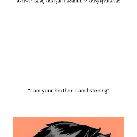
"แค่มีเอยู่ ฉันก็รู้สึกว่าสิ่งดีมันาาฉันทุกๆวันแล้วล่ะ"
"I am your brother. I am listening"