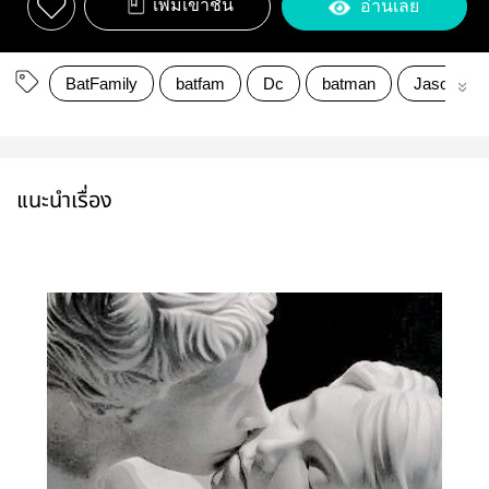
เพิ่มเข้าชั้น
อ่านเลย
BatFamily
batfam
Dc
batman
JasonTod
แนะนำเรื่อง