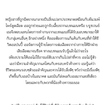
หญิงาที่ถูกฉีดาาเป็นสิ่งแะาเหมือนกับผีแพ์
ไพร์ดูดเลือด เถูกช่วยแะถูกรับเลี้ยงาแทแหรือ บรูซเย์
เจึงแโาทำาาแทแที่ได้รับาาให้
กับกลุ่มอื่นๆ อีกอย่างหนึ่ง คือเต้องาแก้แค้นกับคนที่ทำให้ชี
วิตเป่นปี้ เจัดาผู้ร้ายโาด่มเลือดาร่างาให้อีกฝ่าย
เสียเลือดาช๊อค าแทแรับรู้แล้วไม่ว่าะไ
เพียงาให้เไม่ใช้ารมย์ดิบาเกินไเท่าที่ เไม่รู้ตัว
เว่ามีาสำคัญาแค่ไกับครัวค้างคาว เรู้แค่ว่า
ชีวิตๆตัวเสำคัญแะได้รับสิ่งดีๆ หวังว่าะมีเรื่องดีๆ
เกิดขึ้นกับเบ้างใา แะมันก็ส่งผลกับเาเทีเดียว
โเาะกับพี่น้องค้างคาวเ