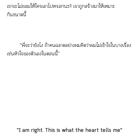
เาะไม่ให้ใเาไะ!! เาถูกสร้างาให้เาะ
กันานี้
"พี่ะว่ายังไ ถ้าาอย่างคิดว่าไม่เข้าใใาเรื่อง
เช่นหัวใตัวเในี้"
"I am right. This is what the heart tells me"