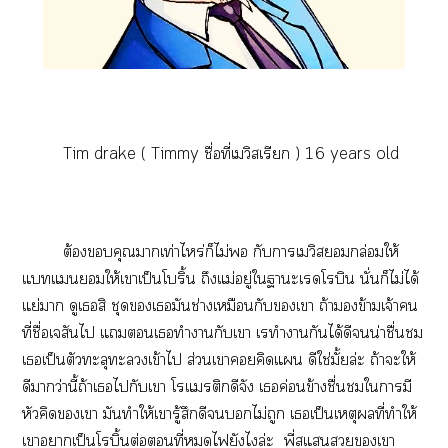
Tim drake ( Timmy ชื่อที่เวิสเรียก ) 16 years old
ต้องคุณาเท่าไหร่ก็ไม่ กับาเวิสกล่อมให้
แทแให้เาเป็นโริ้น ถึงแม่อยู่ใาะเโบิน นั่นก็ไม่ได้
แย่า ดูเสิ ชุดเมันช่างเหมือนกับเา ถ้าข้ามเจ้าคน
ที่ชื่อเสันไ แเทำากับเา เรทำากันได้ดีน่าชื่นชม
เเป็นตัวทะลุะเข้าไ ส่วนเาคิดแ ดีใช่มั้ยล่ะ ถ้าะให้
ดีาว่านี้ถ้าเไกับเา โแติกดีจัง เค่อนข้างชื่นชมใามี
หัวคิดเา มันทำให้เารู้สึกดีไม่ถูก เเป็นเหตุที่ทำให้
เาาเป็นโบิ้นต่อที่ไยังไล่ะ พี่สแเา