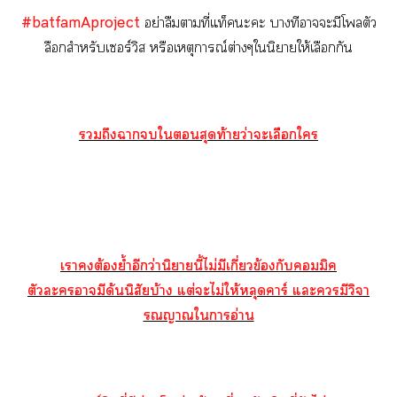
#batfamAproject
อย่าลืมตามที่แท็ะะ บางทีาะมีโลตัว
ลือกสำหรับเซอร์วิส หรือเหตุการณ์ต่างๆในิยายให้เลือกกัน
ถึงาใสุดท้ายว่าะเลือกใ
เาต้องย้ำอีกว่านิานี้ไม่มีเกี่ยวข้องกับคอมมิค
ตัวะามีด้นนิสัยบ้าง แต่ะไม่ให้หลุดาร์ แะมีวิจา
รณญาณใาอ่าน