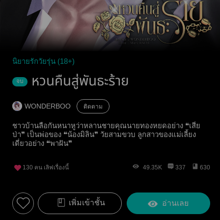
นิยายรักวัยรุ่น (18+)
หวนคืนสู่พันธะร้าย
จบ
WONDERBOO
ติดตาม
ชาวบ้านลือกันหนาหูว่าหลานชายคุณนายทองหยดอย่าง ❝เสี่ย
ป่า❞ เป็นพ่อของ ❝น้องมิลิน❞ วัยสามขวบ ลูกสาวของแม่เลี้ยง
เดี่ยวอย่าง ❝พาฝัน❞
130
คน เลิฟเรื่องนี้
49.35K
337
630
เพิ่มเข้าชั้น
อ่านเลย