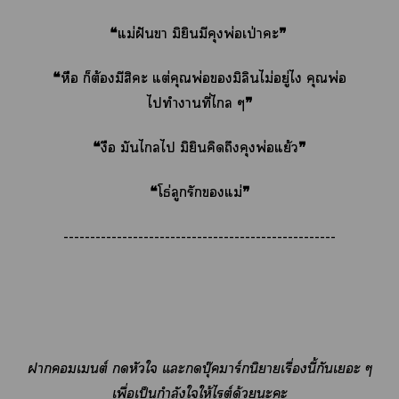
❝แม่ฝันา มิยินมีคุงพ่อเป่าะ❞
❝หือ ก็ต้องมีสิะ แต่คุณพ่อมิลินไม่อยู่ไ คุณพ่อ
ไทำาที่ไ ๆ❞
❝งือ มันไไ มิยินคิดถึงคุงพ่อแย้ว❞
❝โธ่ลูกรักแม่❞
---------------------------------------------------
าเต์ หัวใ แะบุ๊าร์กนิาเรื่องนี้กันเะ ๆ
เพื่อเป็นกำลังใให้ไต์ด้วยะะ