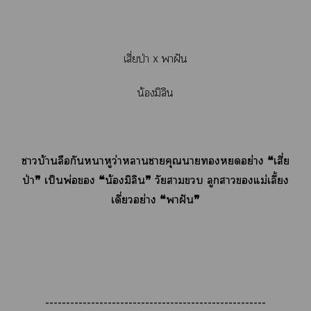
เสี่ยป่า x าฝัน
น้องมิลิน
าบ้านลือกันาหูว่าาาคุณาอย่าง ❝เสี่ย
ป่า❞ เป็นพ่อ ❝น้องมิลิน❞ วัยา ลูกาแม่เลี้ยง
เดี่ยวอย่าง ❝าฝัน❞
-----------------------------------------------------