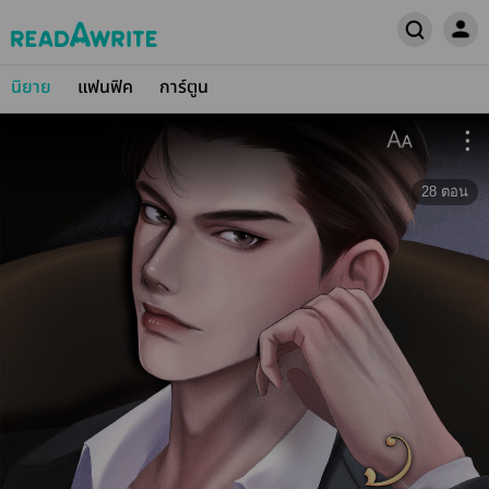
นิยาย
แฟนฟิค
การ์ตูน
28
ตอน