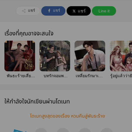
แชร์
แชร์
แชร์
Line it
เรื่องที่คุณอาจจะสนใจ
พันธะร้ายเสี่ยง
บทรักจอมพล
เหลี่ยมรักมาเฟีย
รู้อยู่แล้วว่าย
รัก | มี E-book
(มีebook)
(คอปเตอร์) | มีอี
ไม่รัก (มี
บุ๊ค
Book)
ให้กำลังใจนักเขียนผ่านโดเนท
โดเนทสูงสุดของเรื่อง หวนคืนสู่พันธะร้าย