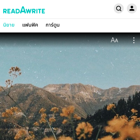
นิยาย
แฟนฟิค
การ์ตูน