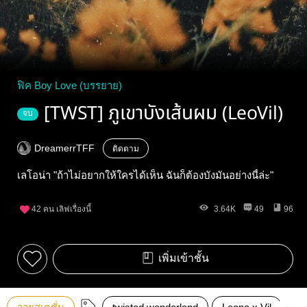
ฟิค Boy Love (บรรยาย)
[TWST] ภูเขาบังเส้นผม (LeoVil)
จบ
DreamerrTFF
ติดตาม
เลโอน่า "ถ้าไม่อยากให้ใครได้เห็น ฉันก็ต้องบังมันอย่างนี้ล่ะ"
42
คน เลิฟเรื่องนี้
3.64K
49
96
เพิ่มเข้าชั้น