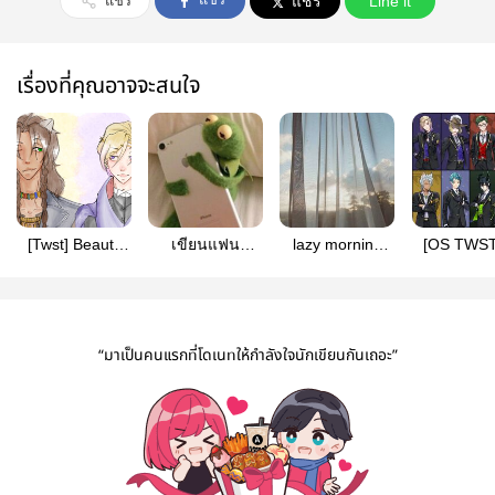
แชร์
แชร์
Line it
เรื่องที่คุณอาจจะสนใจ
[Twst] Beauty
เขียนแฟน
lazy morning
[OS TWST
and his Prince
ฟิค&พูดถึงทฤษฎี
(mallevil)
วันกับวิล (Al
(LeoVil)
เกม|TWST
“มาเป็นคนแรกที่โดเนทให้กำลังใจนักเขียนกันเถอะ”