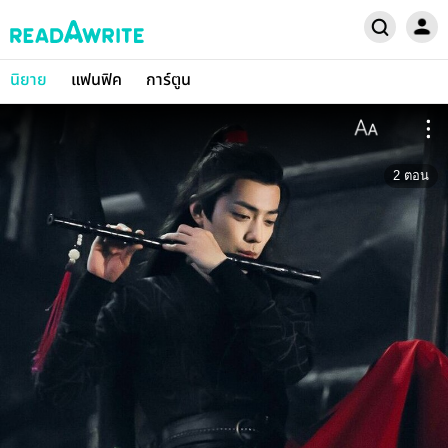
นิยาย
แฟนฟิค
การ์ตูน
2
ตอน