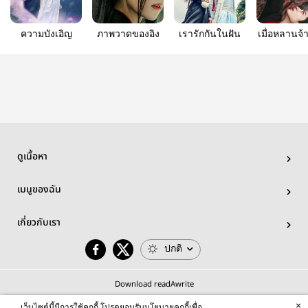
ความบังเอิญ
ภาพวาดของอิง
เรารักกันในฝัน
เมื่อหลานจ
หาความจร
เว่ยอิงมากก
ไม่ตาย ทั้งคู่
กูซูด้วยกันอย
ความสุขม
เมื่อครั้งคู่
กลับนั้
ดูเนื้อหา
เมนูของฉัน
เกี่ยวกับเรา
ปกติ
Download readAwrite
×
เว็บไซต์นี้มีการใช้คุกกี้ โปรดยอมรับนโยบายคุกกี้เพื่อ