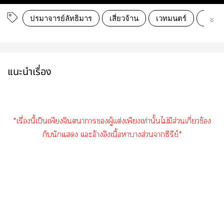
ปรมาจารย์ลัทธิมาร
เสี่ยวจ้าน
เวทมนตร์
เว่ยอู่เ
แนะนำเรื่อง
*เรื่องนี้เป็นเพียงจินตนาการผู้เเต่งเพียงเท่านั้นไม่มีส่วนเกี่ยวข้อง
กับนักแ เเะอ้างอิงเนื้อาางส่วนาซีรีย์*