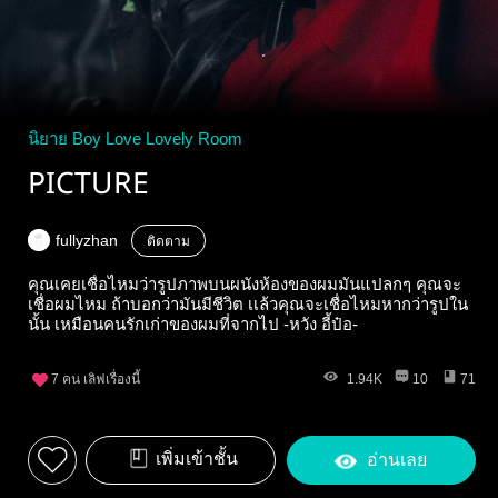
นิยาย Boy Love Lovely Room
PICTURE
fullyzhan
ติดตาม
คุณเคยเชื่อไหมว่ารูปภาพบนผนังห้องของผมมันแปลกๆ คุณจะ
เชื่อผมไหม ถ้าบอกว่ามันมีชีวิต เเล้วคุณจะเชื่อไหมหากว่ารูปใน
นั้น เหมือนคนรักเก่าของผมที่จากไป -หวัง อี้ป๋อ-
7
คน เลิฟเรื่องนี้
1.94K
10
71
เพิ่มเข้าชั้น
อ่านเลย