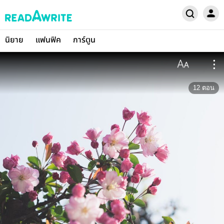
นิยาย
แฟนฟิค
การ์ตูน
12
ตอน