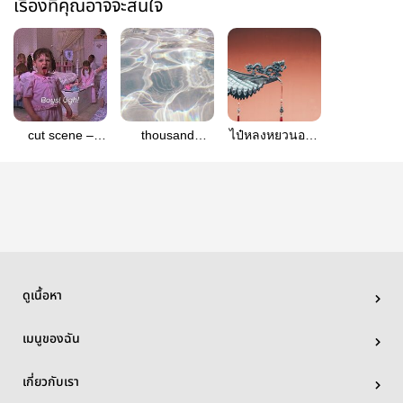
เรื่องที่คุณอาจจะสนใจ
cut scene –
thousand
ไป๋หลงหยวนอวี้ -
yeonbin
shades of pun -
yeonbin
beombin
ดูเนื้อหา
เมนูของฉัน
เกี่ยวกับเรา