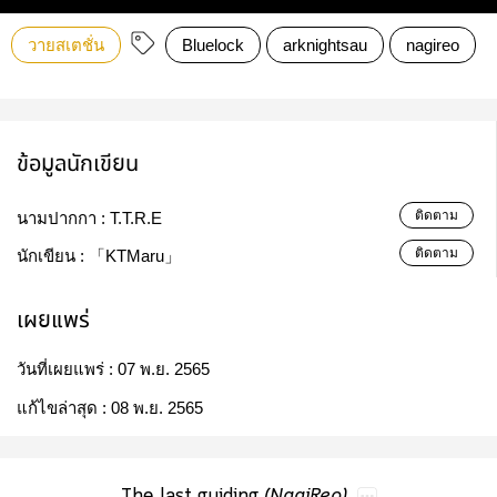
วายสเตชั่น
Bluelock
arknightsau
nagireo
ข้อมูลนักเขียน
ติดตาม
นามปากกา :
T.T.R.E​
ติดตาม
นักเขียน :
「KTMaru」
เผยแพร่
วันที่เผยแพร่ :
07 พ.ย. 2565
แก้ไขล่าสุด :
08 พ.ย. 2565
The​last​guiding
(NagiReo)​