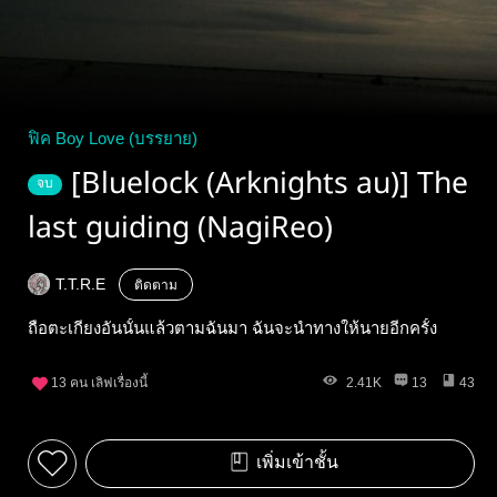
ฟิค Boy Love (บรรยาย)
[Bluelock (Arknights​ au)]​ The
จบ
last​ guiding​ (NagiReo​)​
T.T.R.E​
ติดตาม
ถือตะเกียงอันนั้นแล้วตามฉันมา ฉันจะนำทางให้นายอีกครั้ง
13
คน เลิฟเรื่องนี้
2.41K
13
43
เพิ่มเข้าชั้น