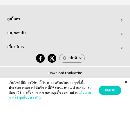
ดูเนื้อหา
เมนูของฉัน
เกี่ยวกับเรา
ปกติ
Download readAwrite
×
เว็บไซต์นี้มีการใช้คุกกี้ โปรดยอมรับนโยบายคุกกี้เพื่อ
ประสบการณ์การใช้บริการที่ดีที่สุดของท่าน ท่านสามารถ
ยอมรับ
ศึกษาวิธีการตั้งค่าการควบคุมคุกกี้ของท่านผ่าน
นโยบาย
© 2026 readAwrite.com by MEB Corporation Public Company Limited
การใช้คุกกี้ของเราที่นี่
This site is protected by reCAPTCHA and the Google
Privacy Policy
and
Terms of Service
apply.