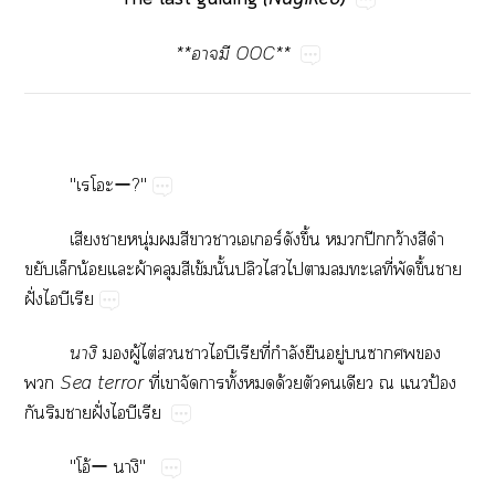
**​​OOC​**
"ー?"
​​ุ่​​​​​​ร์​ึ้​​ปี​ว้​​​
​​น้​​ผ้​​​ข้​ั้​ป​​​​​​ี่​​ึ้​​
ฝั่​​​

​ู้​ไต่​​​​​​ี่​ำ​​ู่​​​​​

Sea​terror
ี่​​​​ั้​​ด้​​​​​​ป้​
​​​ฝั่​​​
"โอ้ー​"