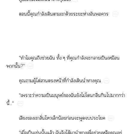
​ี้​​ำ​​​​ด้​​ห่​​​
"​​​ช่​​ั้​ี่​​ำ​​​ป็​​
​ั้?"
​​ู้​ไต่​​​น้​ี่​ำ​​​​
"​ว่​​ป็​ย์​​​​ไม่​​​​​​ว่​
ี้..."
​​​ั่​​​น้​ก่​​​​
"ื่​ป็​ช่​ั้​ล้​​​ได้​​​​ื่​ช่​​​ู่​