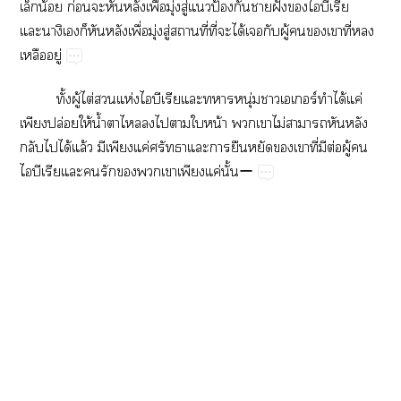
​น้​ก่​​​​ื่​ุ่​ู่​​ป้​​​ฝั่​​​​​
​​​​ื่​ุ่​ู่​​ี่​ี่​​ได้​​​ู้​​​​ี่​​
​ู่
ั้​ู้​ไต่​​ห่​​​​​​ุ่​​​ร์​ได้​ค่​
​ปล่​ให้​น้ำ​​​​​​​น้​​​ไม่​​​​
​​ได้​ล้​​​ค่​​​​​​​​ี่​​ต่​ู้​​
​​​​​​​​​​ค่​ั้ー