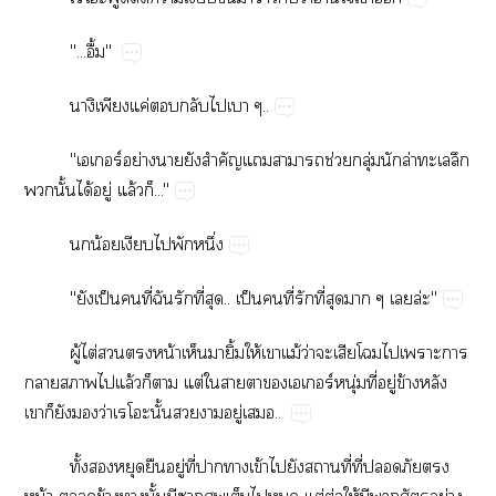
"...ื้"
​ค่​​​​..
"​ร์ย่​​​ำ​​​ช่​ุ่​​ล่​​​
​ั้​ได้​ู่​ล้​..."
​น้​​​​ึ่
"​ป็​​ี่​​​ี่​..​ป็​​ี่​​ี่​​​​ล่"
ู้​ไต่​​​น้​​​ิ้​ให้​​ม้​ว่​​​​​​​
​​​ล้​​​ต่​​​​​​ร์ุ่​ี่​ู่​ข้​​
​​​​ว่ั้​​​ู่​..
ั้​​​​ู่​ี่​​​ข้​​​​ี่​ี่​​​​