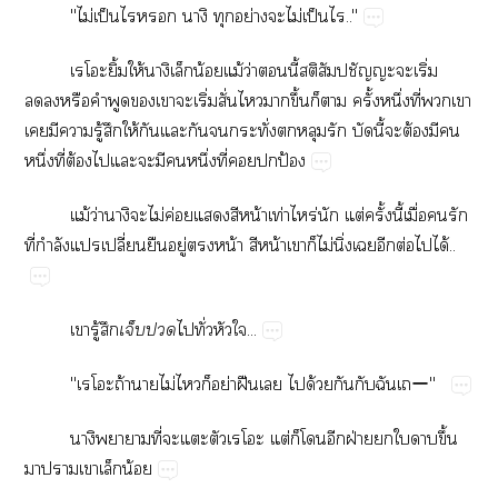
"ไม่​ป็​​​​​ย่​​ไม่​ป็​.."
ิ้​ให้​น้​ม้​ว่​​ี้​​ป​​ิ่​
​​​​​​​ิ่​ั่​​​ึ้​​​ั้​ึ่​ี่​​​
​​​ู้​​ให้​​​​​ั่​​​​​ี้​​ต้​​​
ึ่​ี่​ต้​​​​​​ึ่​ี่​​​ป้
ม้​ว่​ไม่​ค่​​​น้​ท่​ร่​ต่​ั้​ี้​ื่​​​
ี่​ำ​​ปี่​​ู่​​น้​​น้​​​ไม่​ิ่​​​ต่​​ได้..
​ู้​
​
​ั่​​...
"ถ้​​ไม่​​​ย่​ฝื​​​ด้​​​ー"
​ี่​​​​ต่​​​​ฝ่​​​​ึ้​
​​​​น้