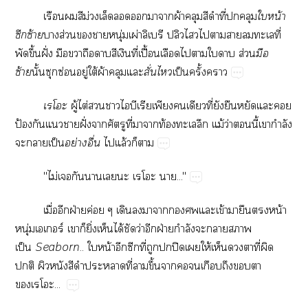
​​​ม่​​​​​​ผ้​​​​ี่​​
​น้​
​ซ้
​ส่​​​ุ่​ผ่​​ป​​​​​​​ี่​
​ึ้​ฝั่​​​​​​​ี่​ปื้​​​​​​ส่
​
ซ้
ั้​​ซ่​ู่​ใต้​ผ้​​
ั่​
ป็​ั้​

ู้​ไต่​​​​​​​​​ี่​​​​​​
ป้​​​​ฝั่​​​ี่​​​ท้​​​ม้​ว่​​ี้​​ำ​
​​ป็
ย่​ื่
​ล้​​
"ไม่​​​​​​​..."
ื่​​ฝ่​ค่​​​​​​​​ข้​​​​น้​
ุ่​​ร์​​​ิ่​​ได้​​ว่​​ฝ่​ำ​​​​
ป็
Seaborn
..​​น้​​​ี่​​​ปิ​​ให้​​​​ี่​​
​​​​​​ี่​​ึ้​​​​​​​​
...