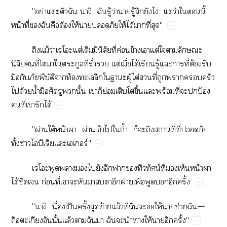
"ย่​​​​..​​ู้​ว่​​ู้​​​ ​ต่​ว่​​​ี้​
น้​ี่​​​​ต้​ให้​​​​ให้​ได้​​ี่​"
​ม้​ว่ต่​​​ิ​ี่​ค่​ข้​​ต่​​​​
ิ​​ี่​​​​​ี่​ร่ำ​​ต่​ื่​ได้​​ู้​​​ี่​ต้​​
​
​ิั​
​ท้​​​​​ู้​ไต่​​ี่​​​​​
​ด้​น้ำ​​​​ั้​​​ย่​​​ึ้​​ร้​ี่​​​ป้​
​ี่​​​ได้
"ผ่​ใต้​น้​..​ผ่​ข้​​​ถ้ำ..​​​​​ี่​ี่​​​
ั้​​​​​​​ร์"
​​​​​​​​น์​ี่​​​น้​​
ได้​​ก่​ี่​​​​​​​​ฝ่​ื่​​​​ั้
"..​ี่​​ป็​ั้​​ท้​ล้​ี่​​​​ให้​​ช่​ー​
​​​ั้​ล้​​​​​​​​ให้​​​ั้"