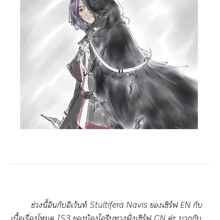
ช่​ี้​​ว้ท์​Stultifera​​Navis​​​ิร์​EN​​
ื้​ื่​​IS3​​น้​​​ฝั่ิร์​CN​ค่​​​