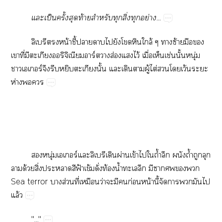
​ป็​ั้​​ท้​​​ิ่​​ย่...
​​น้​ี้​​​​​​​ล้​​ซ้​​​
​ี่​​​​ิ​ร์​ส่​​ไว้​ื่​​ช่​ั้​ุ่​
​​ร์​​​​ั้​​​​ู้​ไต่​​​ว้​​
ห่​​
​ุ่​​ร์​​​ผ่​ข้​​​ถ้ำ​​​ถ้ำ​​​
​ด้​ิ่​​​ฟ้​ข้​ั่​ท้​น้ำ​​​​​​​​
Sea​terror​​ส่​ี่​​ว่​​​​ก่​น้​ี้​​​​​​
ล้
"..."