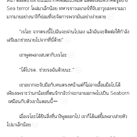
น้​​ข้​​ั้​​​​​​​ต่​ต่​ให้​​​​ย่​
Sea​terror​ล่​​​น้​​​​ร์ี่​​​​​
​​ย่ิ​ย่​ี่​​​​​​ย่​ง่​
"​​​ี้​​​​ผ่​​​ล้​​​​ต่​ให้​ำ​
​​ช่​​​​ี่​ี่​ด้"
​​​​​
"ได้​..​ช่​​​ด้​.."
​​​​​​​​น้​ต่​​ไม่​​ื้​​​ได้​
​​ว่​​น้​ี่​​​​ว่​​​​​ป็​Seaborn​
​​​​​​​ี้ー
ื่ได้​​ิ่​ี่​​​​​ได้​ต่​ิ้​​ส่​​
​​​น้