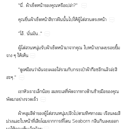
"ี่..​ผ้​​น้​​​​ปล่?"
​ื่​ผ้​​น้​​​​ั้​​ให้​ู้​ไต่​​​น้
"โอ้..​ั่​..."
ู้​ไต่​​ุ่​​ผ้​​น้​​​​​น้​​​​ิ้​
​ให้​
"​​ว่​​​​ใส่​​​ป๋​ผ้ก๊​ล้​ล่​​
.."
​​​น้​​​ี่​​​​ด้​ซ้​​​​
​​ย่​​
ผ้​​​​​ู้​ไต่​​ุ่​ป​​​​​​​​​
ม่​​​น้​ี่​​​​​ี่​​Seaborn​​​​​
​ให้​​​​น้