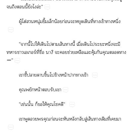
​​​ี้​​​ล่"
ู้​ไต่​​ุ่​ิ้​​น้​ก่​​​​ี่​​ข้​​ึ่
"​ี้​​ให้​​​​ส้​​ี้​ื่​​​​ึ่​​​
​​​ร์ี่​ื่

​​ช่​​​ุ้​​​​
ー"
​ี้​​​ึ้​​ข้​น้​​​ข้
​​น้​​​
"ช่​ั้​​​ให้​​​"
​​​​​ก่​​​​​ู่​ส้​​​ี่​​