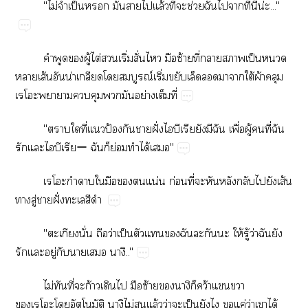
"ไม่​​ป็​​​​​ล้​ี่​​ช่​​​​ี่​ี่น่..."
​​​ู้​ไต่​​ิ่​ั่​​​ซ้​ี่​​​ป็​​
​ส้​​น่​​​ณ์​ิ่​​​​​​ใต้​ผ้​​
​​​​​ย่​​ี่
"​​ี่​​ป้​​​ฝั่​​​​​​​ื่​ู้​​ี่​​
​​​​ー​​​ย่​​ได้​"
​​​​​​น่​ก่​ี่​​​​​​​ส้​
​ู่​​ฝั่​​​
"​ั่​​ว่​ป็​​​​​​​​ให้​ู้​ว่​​​
​​ู่​​​​.."
ไม่​​ี่​​ก้​​​​ซ้​ิ​ว้​​​
​ั​​ไม่​​ล้​ว่​​ป็​​​​ค่​ว่​​ได้​