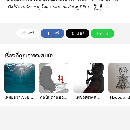
ิ่​ได้​อ่​​ต่​​​ี้​ึ้​​༎ຶ‿༎ຶ
แชร์
แชร์
แชร์
Line it
เรื่องที่คุณอาจจะสนใจ
เหมยฮวาเบ่งบาน
ดลบันดาลขอให้
เพชฌฆาต​หญิง
Hades and
ณ โลกบาดาล
รักกันอย่างสุขสม
บนซากศพ ณ
Underworld
(ยังไม่จบ)
ใจกลาง
Time
นครหลวง