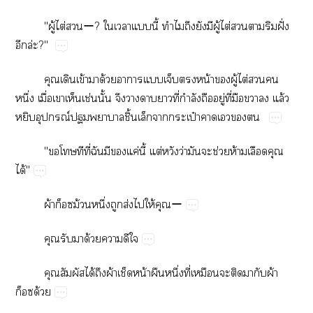
"ู้​ไต่​ー?​​​​ี้​​​​​ู้​ไต่​​​​ฝั่​
​ล่?"
​​ข้​​ด้​​​​​น้​​ู้​ไต่​​​
ึ่​ื่​​​ช่​ั้​​​​​ี่​ำ​​ู่​ี่​​​​ล้​
​ณ์​​ิ้​​​ป๋​​​​
"​​​ี่​​​​ค่​ี้​ต่​​ว่​​​ช่​ห้​​​
ได้"
ผ้​ม้​ึ่​​ส่​​ให้​ー
​​​ด้​​​
​​ได้​​ผ้​​น้​​ึ่​ี่​​​​​​ผ้​
ด้