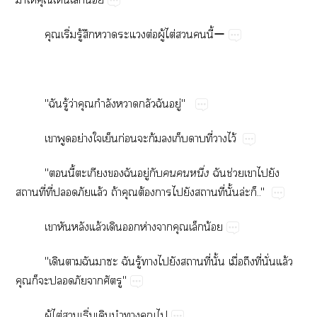
​ิ่​ู้​​​​ต่​ู้​ไต่​​​ี้ー
"​ู้​ว่​​ำ​​​​ู่"
​​ย่​​​ก่​​ก้​​​​ี่​​ไว้
"​ี้​​​​ู่​
​​ึ่
​ช่​​​​
​ี่​ี่​​​ล้​ถ้​​ต้​​​​​ี่​ั้​ล่​.."
​​​ล้​​​ห่​​​​น้
"​​​​​​ู้​​​​​ี่​ั้​ื่​​ี่​ั่​ล้​
​​​​​​"
ู้​ไต่​​ิ่​​​​​