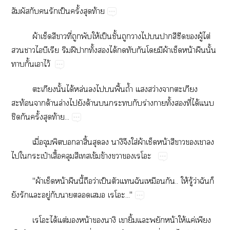
​​​​ป็​ั้​​ท้
ผ้​​​​ี่​​​ให้​ป็​ั้​​​​​​​​​ู้​ไต่​
​​​​​​ฝี​​ั้​​ได้​​​​​​ผ้​​น้​​ั้​
​ั้​​ไว้
​ั้​ได้​ล่​​​​ื้​ถ้ำ​​ว่​​​
ท้​​ด้​ล่​​​ด้​​​​​ร่​​ั้​​ี่​ได้​​
​​ั้​​ท้...
ื่​​​​ิ้​​​ิ​ใส่​ผ้​​น้​​​​​​
​​ป๋​ื้​​​ข้​ข้​​
"ผ้​​น้​​ี้​​ว่​ป็​​​​​..​ให้​ู้​ว่​​​
​​​ู่​​​​​..."
ได้​ต่​​น้​​​ิ้​​​น้​ให้​ค่​​