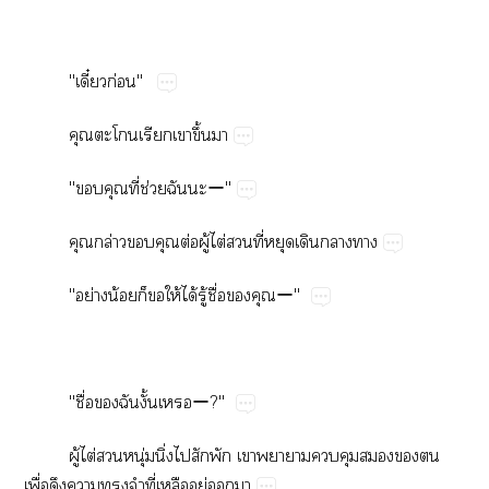
"ี๋ก่"
​​​​ึ้​
"​ี่​ช่​​ー"
​ล่​​ต่​ู้​ไต่​​ี่​​​​
"ย่​น้​​​ให้​ได้​ู้​ื่​​ー"
"ื่​​ั้ー?"
ู้​ไต่​​ุ่​ิ่​​​​​​​​​​​
ื่​​​​​ี่​​ู่​​