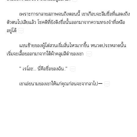
​​​​​​​ี้​​​​​ื่​ี่​​​
​​​​ล้​​​ี่​​​ื่​ั้​​​​​​​ี่​​
ู่​ได้
​ซ้​​ู้​ไต่​​ิ่​ั่​​​ึ้​​​ั้​
ิ่​​ื้​​​​ใต้​ผ้​​​​​
"
...
ี่​​ื่​​.."
​อ่​​​​ให้​ก่​​ก่​​​​ー