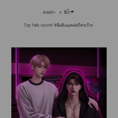
าฟ่า
ϟ
x สีน้ำ☂
Top fwb secret #ดิลลับแคเค่อวิศวะร้าย