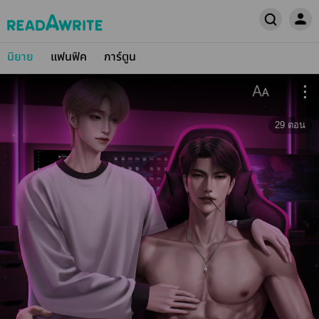
นิยาย
แฟนฟิค
การ์ตูน
29
ตอน