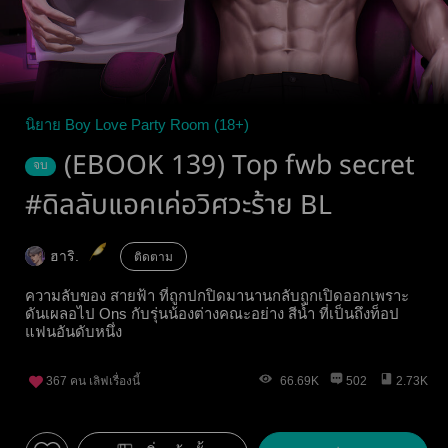
นิยาย Boy Love Party Room (18+)
(EBOOK 139) Top fwb secret
จบ
#ดิลลับแอคเค่อวิศวะร้าย BL
ฮาริ.
ติดตาม
ความลับของ สายฟ้า ที่ถูกปกปิดมานานกลับถูกเปิดออกเพราะ
ดันเผลอไป Ons กับรุ่นน้องต่างคณะอย่าง สีน้ำ ที่เป็นถึงท็อป
แฟนอันดับหนึ่ง
367
คน เลิฟเรื่องนี้
66.69K
502
2.73K