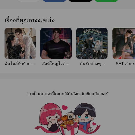
เรื่องที่คุณอาจจะสนใจ
พันไมล์กับป๋ายฟ้า
สิงห์ใหญ่ใจต้อง
ต้นรักข้างขุน
SET สายร
| Omegaverse
นิ่ง[มี E-Book]
(end)
#จะจีบคุณ
“มาเป็นคนแรกที่โดเนทให้กำลังใจนักเขียนกันเถอะ”