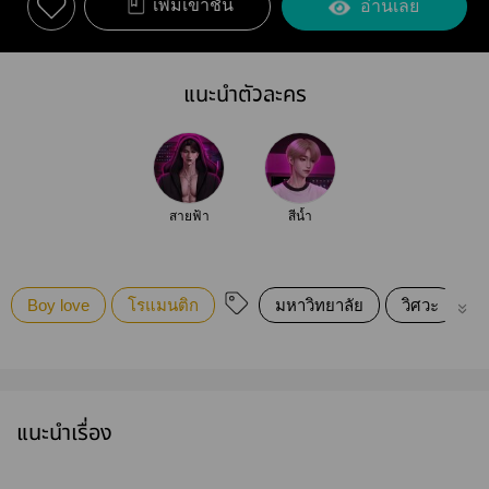
เพิ่มเข้าชั้น
อ่านเลย
แนะนำตัวละคร
สายฟ้า
สีน้ำ
Boy love
โรแมนติก
มหาวิทยาลัย
วิศวะ
น
แนะนำเรื่อง