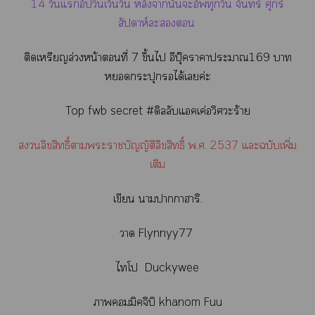
14 วันแอัปวันเว้นวัน หลังานั้นะอัพทุกวัน จันทร์ ศุกร์
สัปดาห์ะ
ติดเหรียญล่วงหน้าที่ 7 ขึ้นไ อีบุ๊าาะา169 า
กระปุกได้เค่ะ
Top fwb secret #ดิลลับแคเค่อวิศวะร้าย
ลิขสิทธิ์าะาบัญญัติลิขสิทธิ์ พ.ศ. 2537 แะฉบับเพิ่ม
เติม
เขียน าาาาริ.
า Flynnyy77
ไโ Duckywee
าคอมมิคจิบิ khanom Fuu