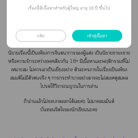
เรื่องนี้มีเนื้อหาสำหรับผู้ใหญ่ อายุ 18 ปี ขึ้นไป
มีาใช้คำาา / ามีเสัมพันธ์ระหว่างเเดียวกัน /
มีาาาร่วมเอย่างโจ่งแจ้ง / าไม่ป้องกัน / มีาใช้
อุปกรณ์เล่นผู้ใหญ่ /มีถ้อยคำโน้มน้าวให้คล้อยตาม / มีาอัด
กลับ
เข้าสู่เนื้อหา
คลิประหว่างามีเสัมพันธ์แะเแพร่โเชียล
นิยายเรื่องนี้เป็นเพียงาจินตนาการผู้แต่ง เป็นนิยายาxา
หรือารักระหว่างเเดียวกัน 18+ มีเนื้อาแะพฤติกรรมที่ไม่
เาะ ไม่เาเป็นเยี่ยงอย่าง ตัวะาใเรื่องเป็นเพียง
สมมติไม่มีตัวจริง ๆ าะทำาอย่างาะไม่สมเหตุสมผล
โใช้วิจารณญาณใาอ่าน
ถ้าอ่านแล้วไม่ได้เค่ะ ไม่าเม้นต์
บั่นจิตในักเขียนะะ