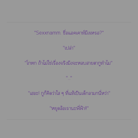
"Sexxnamm. ชื่อแคเาท์มึงเ?"
"เปล่า"
"โ ถ้าไม่ใช่เรื่องจริงมึงะาตากูทำไม"
"..."
"เะ! กูก็คิดว่าใ ๆ ที่แท้เป็นเด็กานี่หว่า"
"หยุดล้อเาะพี่ฟ้า!!"