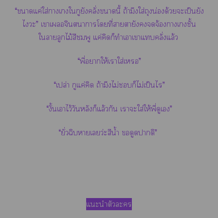
“าแค่ใส่าเใกูยังคลั่งานี้ ถ้ามึงใส่ถุงน่องด้วยะเป็นยัง
ไะ” เาเจินตนาการโที่าตายังจ้องาเชั้น
ใาลูกไม้สีชมพู แค่คิดก็ทำเาเาแคลั่งแล้ว
“พี่าให้เาใส่เ”
“เปล่า กูแค่คิด ถ้ามึงไม่ก็ไม่เป็นไร”
“งั้นเาไว้วันหลังก็แล้วกัน เาะใส่ให้พี่ดูเ”
“ยั่วฉิบาเว่ะสีน้ำ ขอดูดาดิ”
แะนำตัวะ