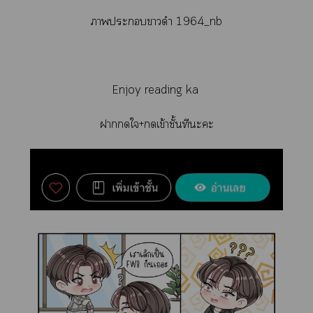
าะาดำ 1964_nb
Enjoy reading ka
าใ+เข้าชั้นทีะะ