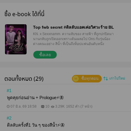
ซื้อ e-book ได้ที่นี่
Top fwb secret #ดิลลับแอคเค่อวิศวะร้าย BL
KN. x Sexxnamm. ความลับของ สายฟ้า ที่ถูกปกปิดมา
นานกลับถูกเปิดออกเพราะดันเผลอไป Ons กับรุ่นน้อง
ต่างคณะอย่าง สีน้ำ ที่เป็นถึงท็อปแฟนอันดับหนึ่ง
"Sexxnamm. ชื่อแอคเคาท์มึงเหรอ?" "เปล่า" "โกหก ถ้า
ไม่ใช่เรื่องจริงมึงจะหลบสายตากูทำไม" "..." "เฮอะ! กูก็คิด
ซื้อเลย
ว่าใส ๆ ที่แท้เป็นเด็กลามกนี่หว่า" "หยุดล้อเรานะพี่ฟ้า!!"
"ขนาดแค่ใส่กางเกงในกูยังคลั่งขนาดนี้ ถ้ามึงใส่ถุงน่อง
ด้วยจะเป็นยังไงวะ" เขาเผลอจินตนาการโดยที่สายตายัง
คงจดจ้องกางเกงชั้นในลายลูกไม้สีชมพู แค่คิดก็ทำเอา
ตอนทั้งหมด (29)
ซื้อทุกตอน
เก่าไปใหม่
เขาแทบคลั่งแล้ว "พี่อยากให้เราใส่เหรอ" "เปล่า กูแค่คิด
ถ้ามึงไม่ชอบก็ไม่เป็นไร" "งั้นเอาไว้วันหลังก็แล้วกัน เรา
จะใส่ให้พี่ดูเอง" "ยั่วฉิบหายเลยว่ะสีน้ำ ขอดูดปากดิ"
#1
มี22ตอนหลัก7ตอนพิเศษ ตอนพิเศษอัปไม่เกินวัน
พูดคุยก่อนอ่าน + Prologue⚡️🦋
ที่10/7/69 ราคาเต็ม219 โปร139 โปร30วัน รบกวนอ่าน
ตัวอย่างก่อนกดซื้อ ซื้อผ่านลิงก์ถูกกว่านะ enjoy reading
07 มิ.ย. 69 18:58
10
3.29K
1652 คำ (7 หน้า)
ka
#2
ดิลลับครั้งที่1 วัน ๆ ของสีน้ำ⚡️🦋