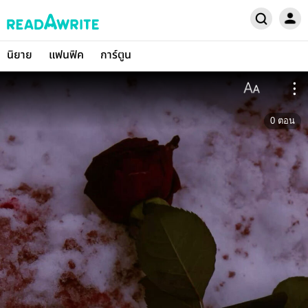
นิยาย
แฟนฟิค
การ์ตูน
0
ตอน