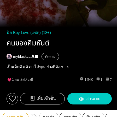
ฟิค Boy Love (แชท) (18+)
คนของคิมหันต์
myblackcat🐈‍⬛
ติดตาม
เป็นเด็กดี แล้วจะได้ทุกอย่างที่ต้องการ
1
คน เลิฟเรื่องนี้
1.54K
1
7
เพิ่มเข้าชั้น
อ่านเลย