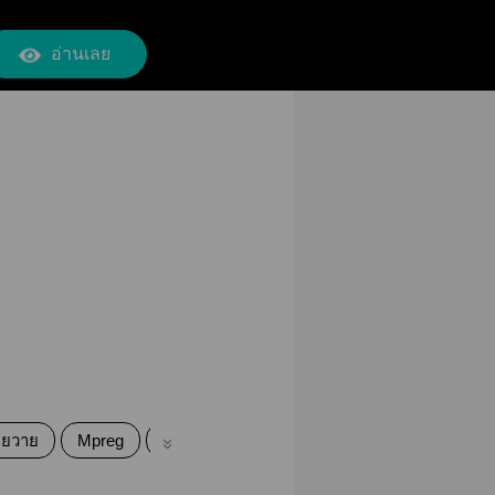
อ่านเลย
ายวาย
Mpreg
ไซไฟ
วิทยาศาสตร์
แฟนตาซี
Bo