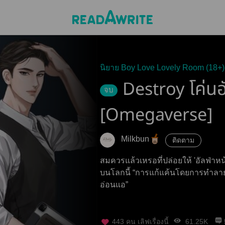
นิยาย Boy Love Lovely Room (18+)
Destroy โค่นอ
จบ
[Omegaverse]
Milkbun
ติดตาม
สมควรแล้วเหรอที่ปล่อยให้ 'อัลฟ่าหน้
บนโลกนี้ “การแก้แค้นโดยการทำลายสิ่
อ่อนแอ”
443
คน เลิฟเรื่องนี้
61.25K