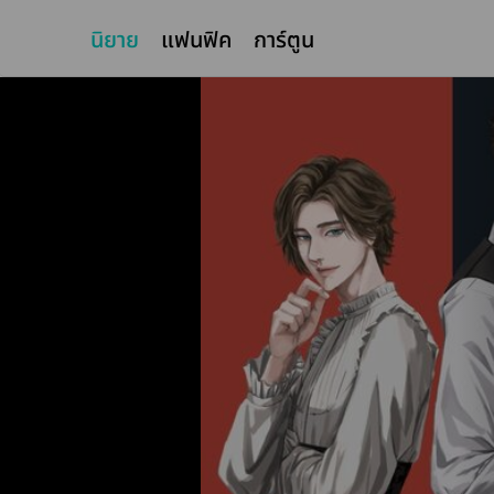
นิยาย
แฟนฟิค
การ์ตูน