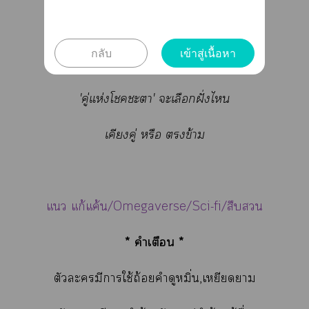
เมื่อโเก้าถูกสร้างาเพื่อ
'โค่นอัลฟ่า'
กลับ
เข้าสู่เนื้อหา
แล้วอัลฟ่าที่ถูกร้อยเข้าด้วยกันเาะ
'คู่แห่งโะา' ะเลือกฝั่งไ
เคียงคู่ หรือ ข้าม
แ แก้แค้น/Omegaverse/Sci-fi/สืบ
* คำเตือน *
ตัวะมีาใช้ถ้อยคำดูหมิ่น,เหยียดา