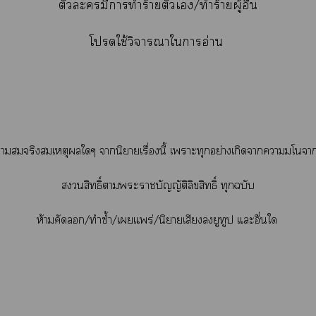
ตัวะมีาทำร้ายตัวเ/ทำร้ายผู้อื่น
โใช้วิจารณาใาอ่าน
าสมจริงสมเหตุผลใๆ านิยายเรื่องนี้ เาะทุกอย่างเกิดาาโาผ
สิทธิ์าะาบัญญัติลิขสิทธิ์ ทุกฉบับ
ห้ามคัด/ทำซ้ำ/เแพร่/นิยายเสียงยูทูป แะอื่นใ