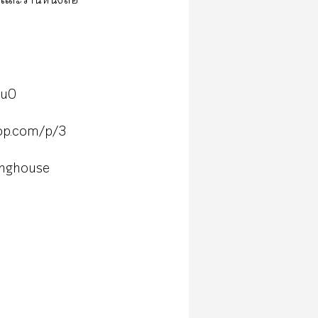
eu0
hop.com/p/3
inghouse