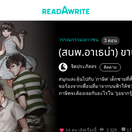
วรรณกรรมเยาวชน
3
ตอน
(สนพ.อาเธน่า) ข
จิตประภัสสร
ติดตาม
สนุกและลุ้นไปกับ 'ภาษิต' เด็กชายที่
ขอร้องจากเพื่อนที่มาจากบนฟ้าให้ช
ภาษิตจะต้องเจอกับอะไรใน 'รูอยากรู้อ
14
คน เลิฟเรื่องนี้
3.32K
17