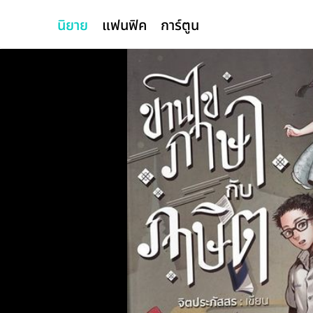
นิยาย
แฟนฟิค
การ์ตูน