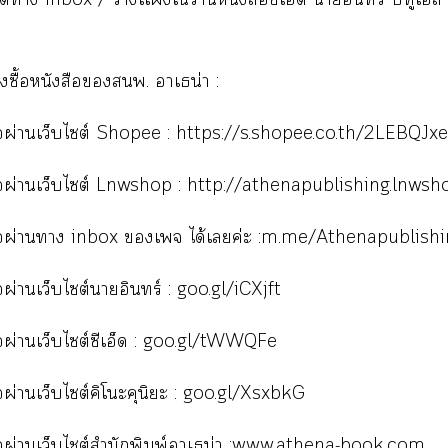
่งซื้อหนังสือพ. าเธน่า :
ซื้อผ่านเว็บไซต์ Shopee :
https://s.shopee.co.th/2LEBQJx
ซื้อผ่านเว็บไซต์ Lnwshop :
http://athenapublishing.lnws
ื้อผ่านา
inbox
เจ ได้เค่ะ
:m.me/Athenapublish
ื้อผ่านเว็บไซต์าอินทร์ :
goo.gl/iCXjft
ื้อผ่านเว็บไซต์ซีเอ็ด :
goo.gl/tWWQFe
ื้อผ่านเว็บไซต์คิโะคุนิะ :
goo.gl/XsxbkG
ื้อผ่านเว็บไต์สำนักพิมพ์าเธน่า :
www.athena-book.com