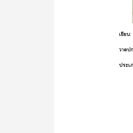
เขียน:
า
ะเ