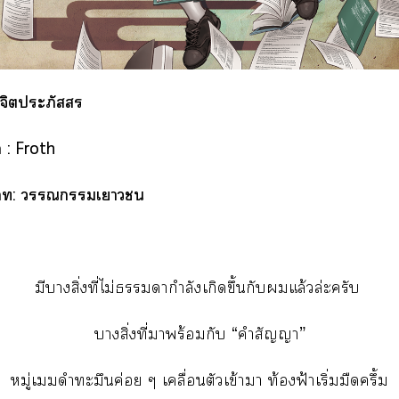
 จิตประภัสสร
 : Froth
: เา
มีาสิ่งที่ไม่ากำลังเกิดขึ้นกับแล้วล่ะครับ
าสิ่งที่าพร้อมกับ “คำสัญญา”
หมู่เดำทะมึนค่อย ๆ เคลื่อนตัวเข้าา ท้องฟ้าเริ่มมืดครึ้ม