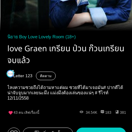
นิยาย Boy Love Lovely Room (18+)
love Graen เกรียน ป่วน ก๊วนเกรียน
จบแล้ว
Letter 123
ติดตาม
ไหงความซวยถึงได้ถามหาแต่ผม ซวยที่ได้มาเจอมัน# ปากดีได้
น่าจับจูบมากเลยนะมึง แม่งมึงต้องเล่นของแน่ๆ # รีไรท์
12/11/2558
43
คน เลิฟเรื่องนี้
34.54K
183
381