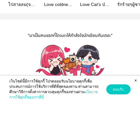
ไร่สายลม(จบ
Love coldness
Love Cat's ป่วน
รักร้ายๆผู้
แล้ว)
ตกหลุมรักนาย
หัวใจนายแมว
นี้ เดอะซีรี่ย
เย็นชา
เหมียว (จบแล้ว)
book]
“มาเป็นคนแรกที่โดเนทให้กำลังใจนักเขียนกันเถอะ”
×
เว็บไซต์นี้มีการใช้คุกกี้ โปรดยอมรับนโยบายคุกกี้เพื่อ
ประสบการณ์การใช้บริการที่ดีที่สุดของท่าน ท่านสามารถ
ยอมรับ
ศึกษาวิธีการตั้งค่าการควบคุมคุกกี้ของท่านผ่าน
นโยบาย
โดเนทที่นี่
การใช้คุกกี้ของเราที่นี่