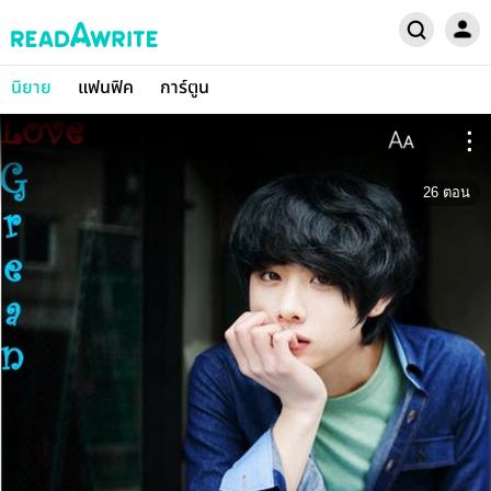
นิยาย
แฟนฟิค
การ์ตูน
26
ตอน