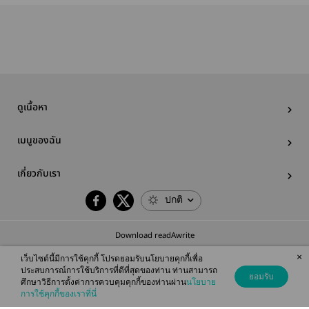
เพียงพอ [เล่ม 1]
เล่ม 1
บัลลังก์ [เล่ม 1]
หัวใจ
ดูเนื้อหา
เมนูของฉัน
เกี่ยวกับเรา
ปกติ
Download readAwrite
×
เว็บไซต์นี้มีการใช้คุกกี้ โปรดยอมรับนโยบายคุกกี้เพื่อ
ประสบการณ์การใช้บริการที่ดีที่สุดของท่าน ท่านสามารถ
ยอมรับ
ศึกษาวิธีการตั้งค่าการควบคุมคุกกี้ของท่านผ่าน
นโยบาย
© 2026 readAwrite.com by MEB Corporation Public Company Limited
การใช้คุกกี้ของเราที่นี่
This site is protected by reCAPTCHA and the Google
Privacy Policy
and
Terms of Service
apply.