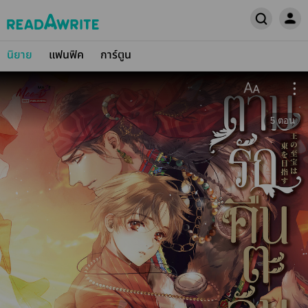
นิยาย
แฟนฟิค
การ์ตูน
5
ตอน