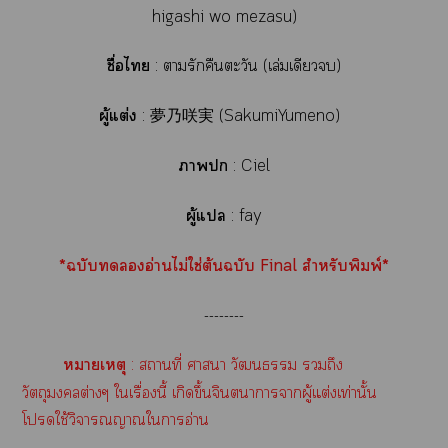
higashi wo mezasu)
ชื่อไ
:
ารักคืนตะวัน (เล่มเดียว)
ผู้แต่ง
:
夢乃咲実 (SakumiYumeno)
า
:
Ciel
ผู้แ
:
fay
*ฉบับอ่านไม่ใช่ต้นฉบับ Final สำหรับพิมพ์*
--------
หมายเหตุ
: สถานที่ าา วัฒนธรรม ถึง
วัตถุต่างๆ ใเรื่องนี้ เกิดขึ้นจินตนาการาผู้แต่งเท่านั้น
โใช้วิจารณญาณใาอ่าน