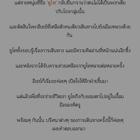
แต่าหนุ่มที่ชื่อ
‘ยูโ’
กลับยืนกรานว่าไม่ได้เป็นเดีย
วกับโกลุ่มนั้น
แะตัดสินใาอีเชย์ที่เหลือตัวเดียวเดินาไยังเมืองด้วย
กัน
ยูโทั้งรู้เรื่องาเดินา แะมีาคิดอ่านที่หนักแน่นลึกซึ้ง
แะหลังาได้รับาช่วยเหลือายูโาต่อาครั้ง
อีเชย์ก็เริ่มะค่อยๆ เปิดใให้อีกฝ่ายขึ้นา
แต่แล้วเพื่อที่ะช่วยชีวิตเา ยูโถึงกับไอยู่ใเงื้อม
มือศัตรู
พร้อมๆ กันนั้น ปริศนาต่างๆ าเดินาครั้งนี้ก็ค่อยๆ
เคำา