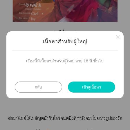
✦
คำโ
✦
×
เนื้อหาสำหรับผู้ใหญ่
เพื่อจำนวนาท้องใครัว
ทำให้
‘อีเชย์’
ต้องไอยู่วัดตั้งแต่ยังเล็ก
เรื่องนี้มีเนื้อหาสำหรับผู้ใหญ่ อายุ 18 ปี ขึ้นไป
แะเาะาาตัวอย่างะทันหันโาา
กลับ
เข้าสู่เนื้อหา
จึงทำให้เาต้องสูญเสียบ้านเกิดที่ะกลับไ
ต่อมาอีเชย์ได้เผชิญหน้ากับโหนึ่งที่กำลังะโเทวรูปวัด