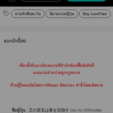
ตามรักคืนตะวัน
นิยายแปลญี่ปุ่น
Boy Love/Yaoi
แนะนำเรื่อง
เรื่องนี้เป็นนวนิยายแที่สำนักพิมพ์ซื้อลิขสิทธิ์
แะแจำหน่ายถูกกฏา
ห้ามผู้ใละเมิดโาคัด ดัดแ ทำซ้ำโเด็ดา
ชื่อญี่ปุ่น
:
王の至宝は東を目指す (ou no shihouwa