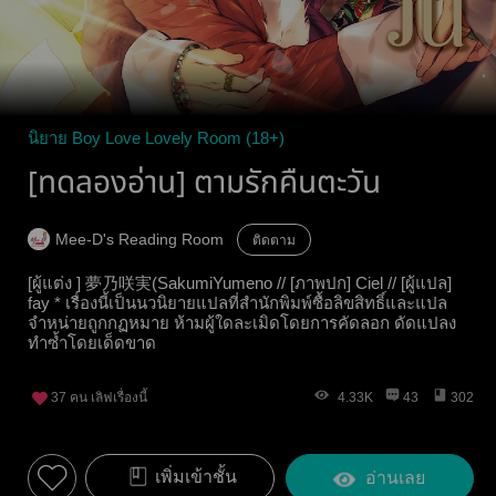
นิยาย Boy Love Lovely Room (18+)
[ทดลองอ่าน] ตามรักคืนตะวัน
Mee-D's Reading Room
ติดตาม
[ผู้แต่ง ] 夢乃咲実(SakumiYumeno // [ภาพปก] Ciel // [ผู้แปล]
fay * เรื่องนี้เป็นนวนิยายแปลที่สำนักพิมพ์ซื้อลิขสิทธิ์และแปล
จำหน่ายถูกกฏหมาย ห้ามผู้ใดละเมิดโดยการคัดลอก ดัดแปลง
ทำซ้ำโดยเด็ดขาด
37
คน เลิฟเรื่องนี้
4.33K
43
302
เพิ่มเข้าชั้น
อ่านเลย