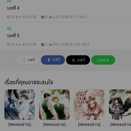
#4
บทที่ 4
16 ส.ค. 64 12:30
0
173
1538 คำ (7 หน้า)
#5
บทที่ 5
16 ส.ค. 64 12:30
1
254
4186 คำ (17 หน้า)
แชร์
แชร์
แชร์
Line it
เรื่องที่คุณอาจจะสนใจ
[ทดลองอ่าน]
[ทดลองอ่าน]
[ทดลองอ่าน]
[ทดลองอ่าน] 
เพราะรักอาจไม่
แกล้งร้าย ให้รัก
ลิขิตฟ้า ปักษาคู่
รักพันธนา