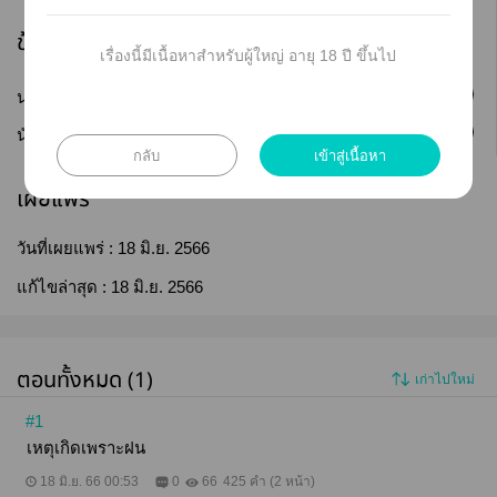
ข้อมูลนักเขียน
เรื่องนี้มีเนื้อหาสำหรับผู้ใหญ่ อายุ 18 ปี ขึ้นไป
ติดตาม
นามปากกา :
Rin.Y
ติดตาม
นักเขียน :
Parrim
กลับ
เข้าสู่เนื้อหา
เผยแพร่
วันที่เผยแพร่ :
18 มิ.ย. 2566
แก้ไขล่าสุด :
18 มิ.ย. 2566
ตอนทั้งหมด (1)
เก่าไปใหม่
#1
เหตุเกิดเพราะฝน
18 มิ.ย. 66 00:53
0
66
425 คำ (2 หน้า)