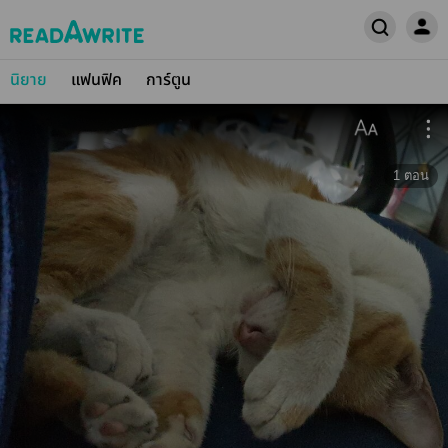
นิยาย
แฟนฟิค
การ์ตูน
1
ตอน