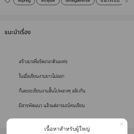
Mpreg
ทะลุมิติ
omegaverse
แนวระบบ
1
แนะนำเรื่อง
สร้างาเพื่อขัดเาตัวเค่ะ
ใเมื่อเขียนาาไม่
ก็เะเขียนาสั้นไาๆ สลับกัน
มีาพัดแ แล้วแต่อารมณ์เขียน
×
เนื้อหาสำหรับผู้ใหญ่