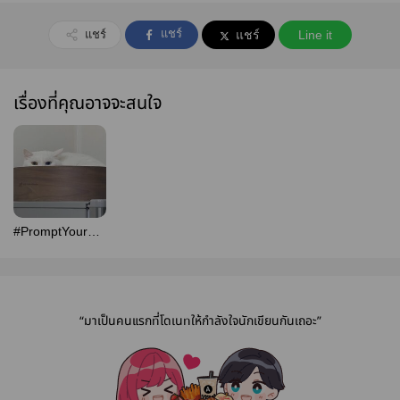
แชร์
แชร์
แชร์
Line it
เรื่องที่คุณอาจจะสนใจ
#PromptYourWriting
เขียน - ผ่าน - คำ
“มาเป็นคนแรกที่โดเนทให้กำลังใจนักเขียนกันเถอะ”