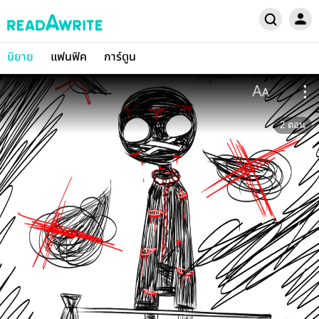
นิยาย
แฟนฟิค
การ์ตูน
2
ตอน