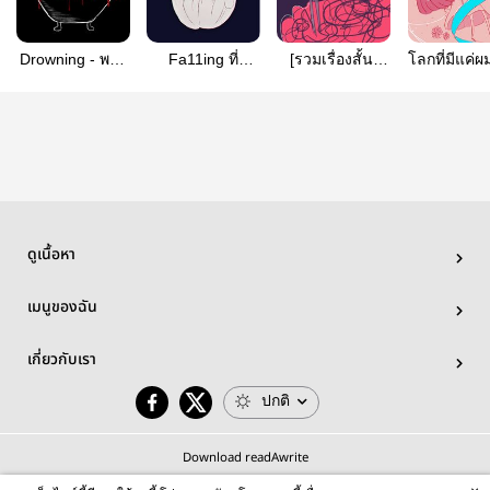
Drowning - พวก
Fa11ing ที่
[รวมเรื่องสั้น]
โลกที่มีแค่ผ
เราที่กำลังจมน้ำ
โปรยปรายใน
เจ้ากระต่ายรัก
ลี่
เดือนสิบเอ็ด
โลกใบนี้โดย
ไม่ใช่ทั้งหิมะหรือ
เฉพาะตอนที่กลับ
สายฝน [รวมเรื่อง
หัว
สั้นNovelber]
ดูเนื้อหา
เมนูของฉัน
เกี่ยวกับเรา
ปกติ
Download readAwrite