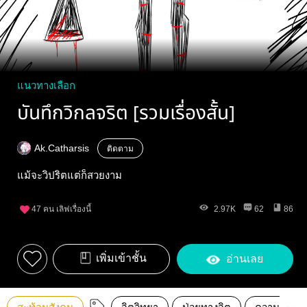
แนวทางเลือก
บันทึกวิกลจริต [รวมเรื่องสั้น]
Ak.Catharsis
ติดตาม
แม้จะวิปริตแต่ก็สวยงาม
47
คน เลิฟเรื่องนี้
2.97K
62
86
เพิ่มเข้าชั้น
อ่านเลย