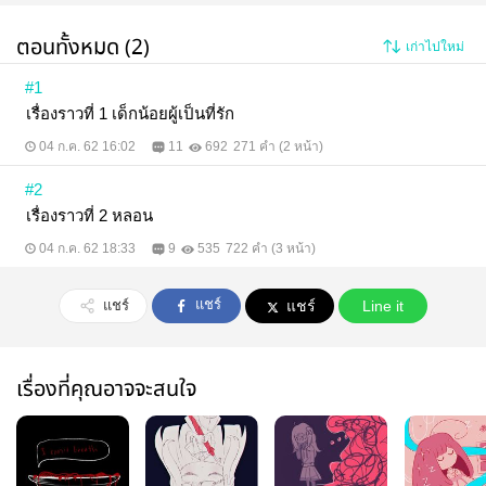
ตอนทั้งหมด (2)
เก่าไปใหม่
#1
เรื่องราวที่ 1 เด็กน้อยผู้เป็นที่รัก
04 ก.ค. 62 16:02
11
692
271 คำ (2 หน้า)
#2
เรื่องราวที่ 2 หลอน
04 ก.ค. 62 18:33
9
535
722 คำ (3 หน้า)
แชร์
แชร์
แชร์
Line it
เรื่องที่คุณอาจจะสนใจ