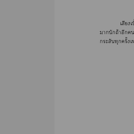
​
​​ถ้​​
​​ั้​