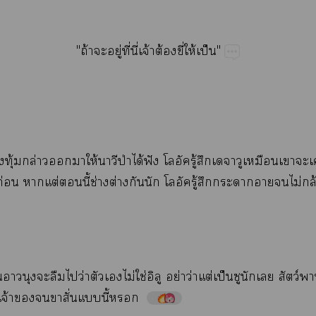
"ถ้​​ู่​ี่​ี่​จ้​ต้​ี่​ให้​ป็"
​ุ้​ล่​​​ให้​​ป่​ได้​ฟั​ู้​​​​
ก่​​ต่​​ี้​ช่​ต่​​​ู้​​​​​ไม่​ล้
​​​​​ว่​​​ไม่​ใช่​ย่​ว่​ต่​ป็​​ว์​
จ้​​​​ั่​​ี้​