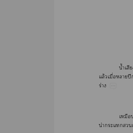
น้ำ​
ล้​ื่​​ปี​
ร่
​
น่​​​