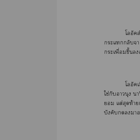
ส่
​​​ใต
ื่​ึ้​

ใช่​​​​
​ต่​​ท้​
​​​​