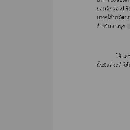
ป่​ำ​​จ้
​​ต่​​
ให้​​​น้
​​
โอ้..
ั้​​ต่​​​ใ