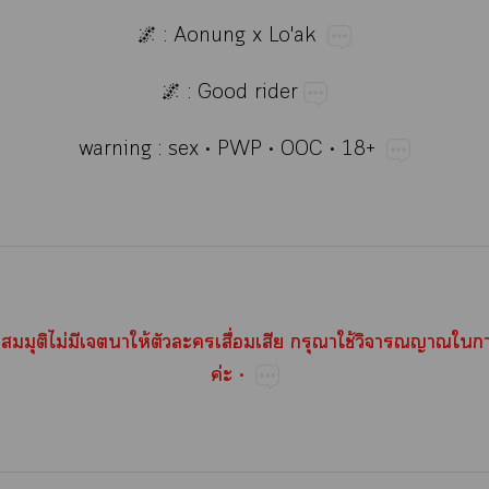
🌌​:​Aonung​x​Lo'ak
🌌​:​Good​rider
warning​:​sex​•​PWP​•​OOC​•​18+
​​ไม่​​​ให้​​​ื่​​​ใช้​​​
ค่​•