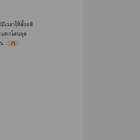
​ให้​ั้​​
​​​
