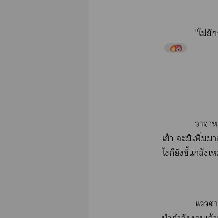
"ไม่​
​
ย้​​​ิ่​
​​​ี้​ล้​
​​