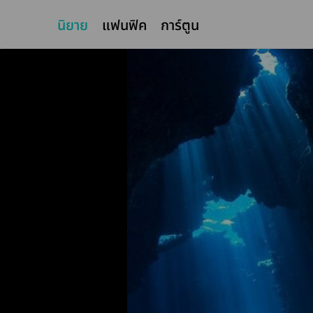
นิยาย
แฟนฟิค
การ์ตูน