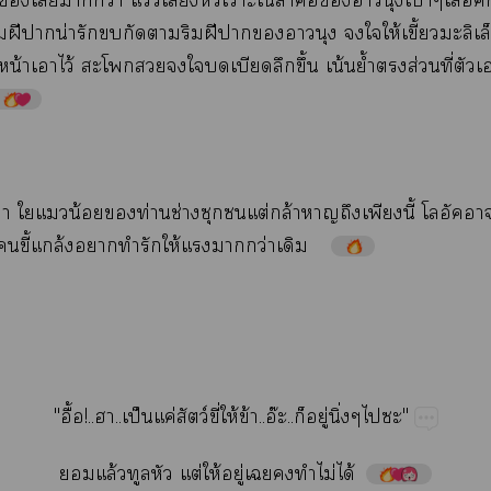
​​​​ว่​ว่​​​​​​​​​
​ฝี​​น่​​​​​​ฝี​​​​​​​ให้​ี้​​
​​ไว้​​​​​​​​ึ้​น้​ย้ำ​​ส่​ี่​​​ู
​​​​น้​​ท่​ช่​​​ต่​ล้​​​​ี้​​
ห้​​ี้​ล้​​​​ให้​​​ว่​
"ื้!....ป็​ค่​ว์​ี่​ให้​ข้..อ๊..​ู่​ิ่​"
​ล้​​ต่​ให้​ู่​​​​ไม่​ได้