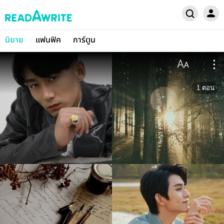
นิยาย
แฟนฟิค
การ์ตูน
1
ตอน