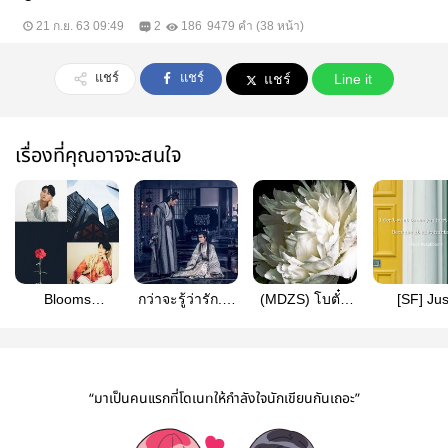
21 ก.ย. 63 09:49
2
186
9479 คำ (38 หน้า)
แชร์
แชร์
แชร์
Line it
เรื่องที่คุณอาจจะสนใจ
Blooms
กว่าจะรู้ว่ารัก....
(MDZS) โบตั๋น
[SF] Jus
Carnation โปรด
#หมิงเหยา
เคียงน้ำค้าง #ห
Neighbor 
เห็นความรักของ
มิงเหยา
เพื่อนบ้าน
ฉัน | โจวจิ่น
จิ่น
“มาเป็นคนแรกที่โดเนทให้กำลังใจนักเขียนกันเถอะ”