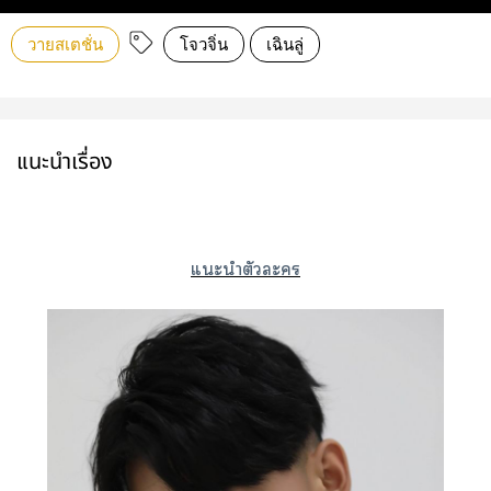
วายสเตชั่น
โจวจิ่น
เฉินลู่
แนะนำเรื่อง
แะนำตัวะ