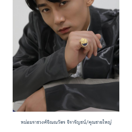
หม่อมาวงศ์จิณณวัตร จิารัญชน์/คุณาใหญ่