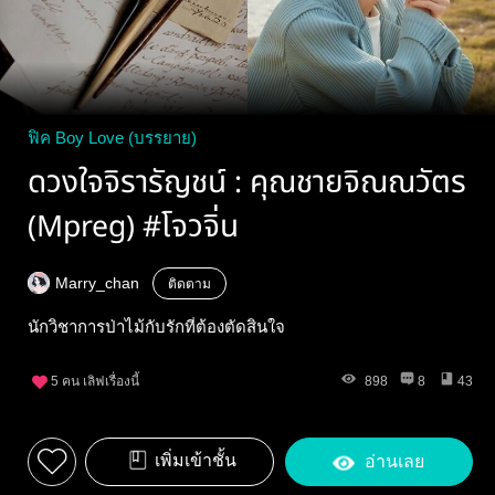
ฟิค Boy Love (บรรยาย)
ดวงใจจิรารัญชน์ : คุณชายจิณณวัตร
(Mpreg) #โจวจิ่น
Marry_chan
ติดตาม
นักวิชาการป่าไม้กับรักที่ต้องตัดสินใจ
5
คน เลิฟเรื่องนี้
898
8
43
เพิ่มเข้าชั้น
อ่านเลย