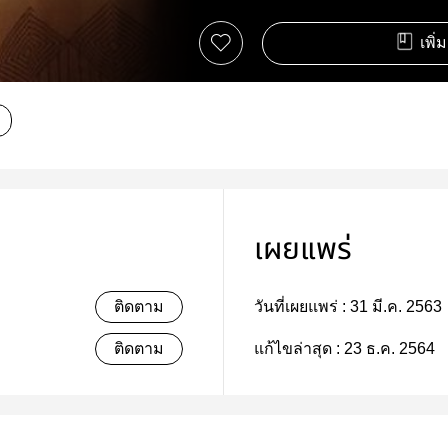
เพิ่
เผยแพร่
ติดตาม
วันที่เผยแพร่ :
31 มี.ค. 2563
ติดตาม
แก้ไขล่าสุด :
23 ธ.ค. 2564