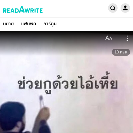
นิยาย
แฟนฟิค
การ์ตูน
10
ตอน