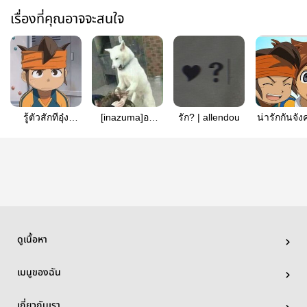
เรื่องที่คุณอาจจะสนใจ
รู้ตัวสักทีอุ๋ง
[inazuma]อยู่
รัก? | allendou
น่ารักกันจังค
allendou |
ภายในใจเป็น
ficinazum
inazuma eleven
หมื่นล้านคำ
fanfic
ดูเนื้อหา
เมนูของฉัน
เกี่ยวกับเรา