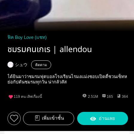
ฟิค Boy Love (แชท)
ชมรมคนเกเร | allendou
シュウ
ติดตาม
ได้ยินมาว่าชมรมฟุตบอลโรงเรียนไรมงแม่งชอบเปิดตี้ชวนเซ็ทห
ย่อกัปตันชมรมทุกวัน น่ากลัวสัส
119
คน เลิฟเรื่องนี้
2.51M
165
364
เพิ่มเข้าชั้น
อ่านเลย